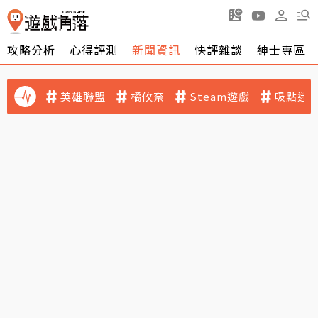
攻略分析
心得評測
新聞資訊
快評雜談
紳士專區
英雄聯盟
橘攸奈
Steam遊戲
吸點迷