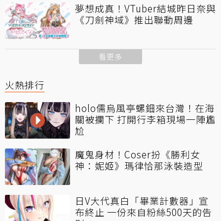
夢想成真！VTuber結城昨日奈與
《刀劍神域》推出聯動周邊
看更多
火熱排行
holo儒烏風亭螺鈿來台灣！在海
關被攔下 打開行李箱現場一陣尷
尬
魔鬼身材！Coser扮《勝利女
神：妮姬》瑪律恰那泳裝造型
日V大代真白「畢業計數器」宣
布終止 一份來自粉絲500天的告