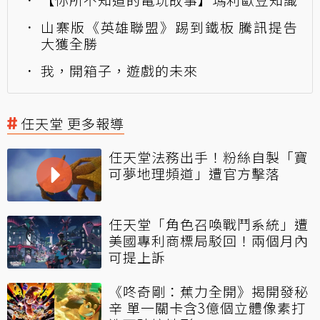
山寨版《英雄聯盟》踢到鐵板 騰訊提告
大獲全勝
我，開箱子，遊戲的未來
任天堂 更多報導
任天堂法務出手！粉絲自製「寶
可夢地理頻道」遭官方擊落
任天堂「角色召喚戰鬥系統」遭
美國專利商標局駁回！兩個月內
可提上訴
《咚奇剛：蕉力全開》揭開發秘
辛 單一關卡含3億個立體像素打