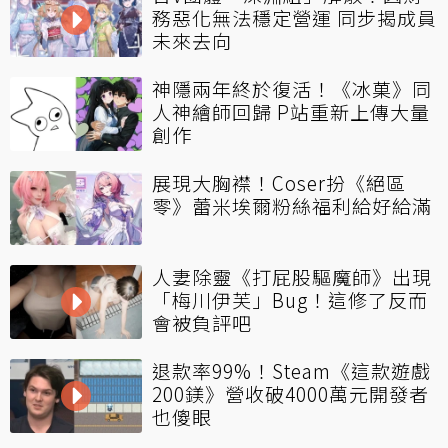
務惡化無法穩定營運 同步揭成員
未來去向
神隱兩年終於復活！《冰菓》同
人神繪師回歸 P站重新上傳大量
創作
展現大胸襟！Coser扮《絕區
零》蕾米埃爾粉絲福利給好給滿
人妻除靈《打屁股驅魔師》出現
「梅川伊芙」Bug！這修了反而
會被負評吧
退款率99%！Steam《這款遊戲
200鎂》營收破4000萬元開發者
也傻眼