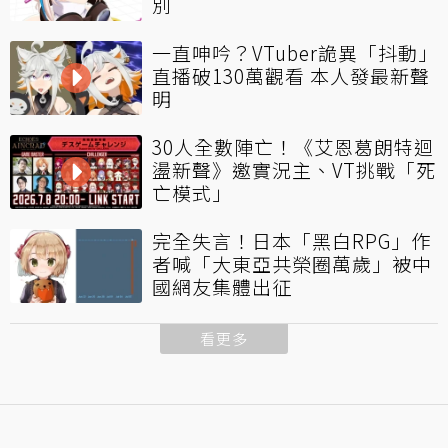
別
一直呻吟？VTuber詭異「抖動」
直播破130萬觀看 本人發最新聲
明
30人全數陣亡！《艾恩葛朗特迴
盪新聲》邀實況主、VT挑戰「死
亡模式」
完全失言！日本「黑白RPG」作
者喊「大東亞共榮圈萬歲」被中
國網友集體出征
看更多