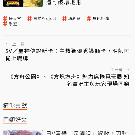
造可破壞地形
任天堂
白貓Project
瑪利歐
角色扮演
手遊
←
上一篇
SV／星神傳說新卡：主教獲優秀導師卡，巫師可
偷七職牌
下一篇
→
《方舟公園》、《方塊方舟》魅力席捲電玩展 知
名實況主與玩家現場同樂
猜你喜歡
同類好文
日V團體「深淵組」解散！因財