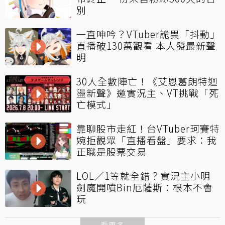
別
一直呻吟？VTuber詭異「抖動」
直播破130萬觀看 本人發最新聲
明
30人全數陣亡！《艾恩葛朗特迴
盪新聲》邀實況主、VT挑戰「死
亡模式」
靠聊股市走紅！台VTuber珂賽特
婉拒觀眾「直播看盤」要求：我
正職是股票交易
LOL／1等就全錯？實況主小明
劍魔開噴Bin厄薩斯：根本不會
玩
看更多