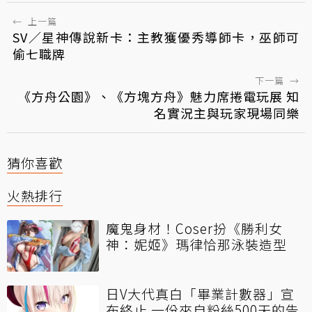
←
上一篇
SV／星神傳說新卡：主教獲優秀導師卡，巫師可
偷七職牌
下一篇
→
《方舟公園》、《方塊方舟》魅力席捲電玩展 知
名實況主與玩家現場同樂
猜你喜歡
火熱排行
魔鬼身材！Coser扮《勝利女
神：妮姬》瑪律恰那泳裝造型
日V大代真白「畢業計數器」宣
布終止 一份來自粉絲500天的告