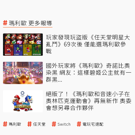
瑪利歐 更多報導
玩家發現玩盜版《任天堂明星大
亂鬥》69次後 僅能選瑪利歐參
戰
國外玩家將《瑪利歐》奇諾比奧
染黑 網友：這樣碧姬公主就有一
群黑...
絕版了！《瑪利歐和音速小子在
奧林匹克運動會》再無新作 奧委
會想另尋合作夥伴
瑪利歐
任天堂
Switch
電玩宅速配