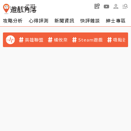
攻略分析
心得評測
新聞資訊
快評雜談
紳士專區
英雄聯盟
橘攸奈
Steam遊戲
吸點迷