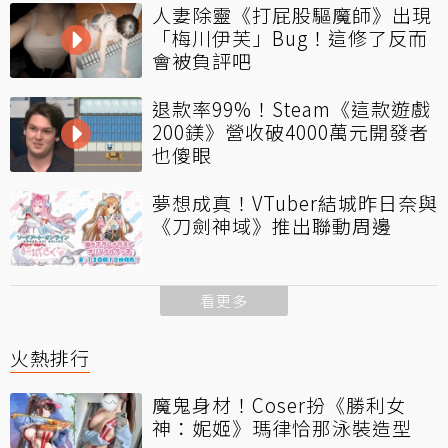
人妻除靈《打屁股驅魔師》出現
「梅川伊芙」Bug！這修了反而
會被負評吧
退款率99%！Steam《這款遊戲
200鎂》營收破4000萬元開發者
也傻眼
夢想成真！VTuber結城昨日奈與
《刀劍神域》推出聯動周邊
看更多
火熱排行
魔鬼身材！Coser扮《勝利女
神：妮姬》瑪律恰那泳裝造型