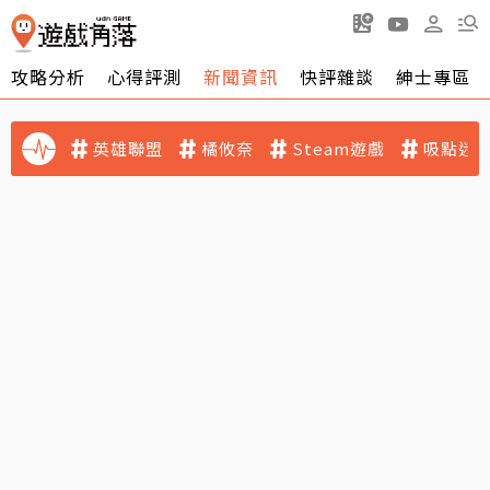
攻略分析
心得評測
新聞資訊
快評雜談
紳士專區
英雄聯盟
橘攸奈
Steam遊戲
吸點迷