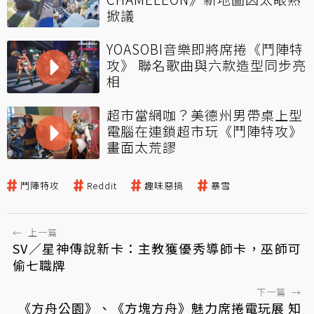
掀議
YOASOBI音樂即將席捲《鬥陣特
攻》 聯名歌曲與六款造型同步亮
相
超市當網咖？美德州男帶桌上型
電腦在連鎖超市玩《鬥陣特攻》
畫面太荒謬
鬥陣特攻
Reddit
趣味惡搞
暴雪
←
上一篇
SV／星神傳說新卡：主教獲優秀導師卡，巫師可
偷七職牌
下一篇
→
《方舟公園》、《方塊方舟》魅力席捲電玩展 知