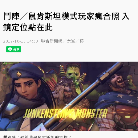
鬥陣／鼠肯斯坦模式玩家瘋合照 入
鏡定位點在此
2017-10-13 14:39
聯合新聞網／余峯／椿
攔路豬：聽說我是鼠肯斯坦的怪物？