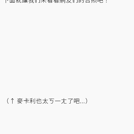
（↑ 麥卡利也太ㄎ一ㄤ了吧...）