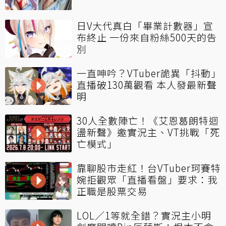
日V大代真白「畢業計數器」宣
布終止 一份來自粉絲500天的告
別
一直呻吟？VTuber詭異「抖動」
直播破130萬觀看 本人發最新聲
明
30人全數陣亡！《艾恩葛朗特迴
盪新聲》邀實況主、VT挑戰「死
亡模式」
靠聊股市走紅！台VTuber珂賽特
婉拒觀眾「直播看盤」要求：我
正職是股票交易
LOL／1等就全錯？實況主小明