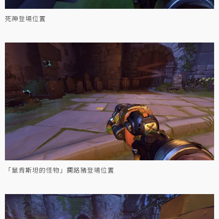
死神登場位置
「鼠肯斯坦的怪物」攔路豬登場位置