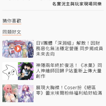
名實況主與玩家現場同樂
猜你喜歡
同類好文
日V團體「深淵組」解散！因財
務惡化無法穩定營運 同步揭成員
未來去向
神隱兩年終於復活！《冰菓》同
人神繪師回歸 P站重新上傳大量
創作
展現大胸襟！Coser扮《絕區
零》蕾米埃爾粉絲福利給好給滿