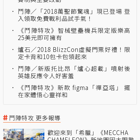
鬥陣／「2018萬聖節驚魂」現已登場 登
入領取免費戰利品試手氣！
《鬥陣特攻》智械壁壘機兵限定版樂高
25美元即可擁有
爐石／2018 BlizzCon虛擬門票好禮！限
定卡背和10包卡包領起來
鬥陣／新版托比昂「爐心超載」噴射後
英雄反應令人好害羞
《鬥陣特攻》新款 figma「禪亞塔」 擺
在家體悟心靈祥和
鬥陣特攻 更多報導
歡迎來到「希臘」《MECCHA
CHAMELEON》新地圖因太眼熟