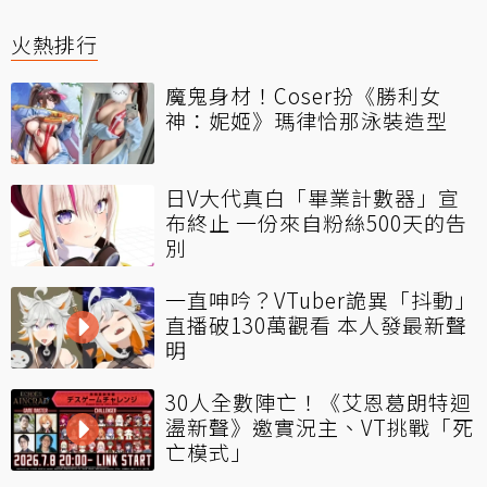
火熱排行
魔鬼身材！Coser扮《勝利女
神：妮姬》瑪律恰那泳裝造型
日V大代真白「畢業計數器」宣
布終止 一份來自粉絲500天的告
別
一直呻吟？VTuber詭異「抖動」
直播破130萬觀看 本人發最新聲
明
30人全數陣亡！《艾恩葛朗特迴
盪新聲》邀實況主、VT挑戰「死
亡模式」