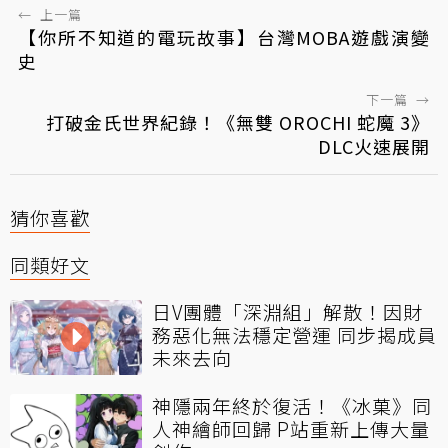
←
上一篇
【你所不知道的電玩故事】台灣MOBA遊戲演變
史
下一篇
→
打破金氏世界紀錄！《無雙 OROCHI 蛇魔 3》
DLC火速展開
猜你喜歡
同類好文
日V團體「深淵組」解散！因財
務惡化無法穩定營運 同步揭成員
未來去向
神隱兩年終於復活！《冰菓》同
人神繪師回歸 P站重新上傳大量