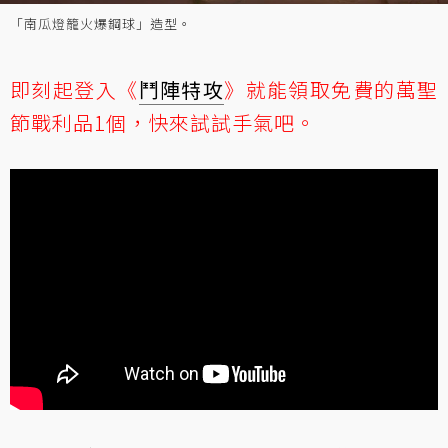
「南瓜燈籠火爆鋼球」造型。
即刻起登入《
鬥陣特攻
》就能領取免費的萬聖
節戰利品1個，快來試試手氣吧。