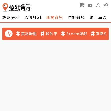
攻略分析
心得評測
新聞資訊
快評雜談
紳士專區
英雄聯盟
橘攸奈
Steam遊戲
吸點迷