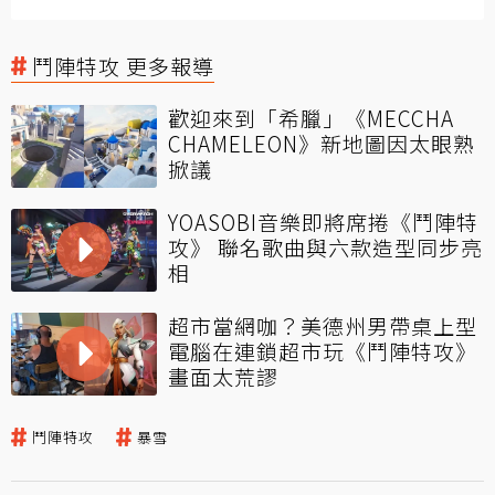
鬥陣特攻 更多報導
歡迎來到「希臘」《MECCHA
CHAMELEON》新地圖因太眼熟
掀議
YOASOBI音樂即將席捲《鬥陣特
攻》 聯名歌曲與六款造型同步亮
相
超市當網咖？美德州男帶桌上型
電腦在連鎖超市玩《鬥陣特攻》
畫面太荒謬
鬥陣特攻
暴雪