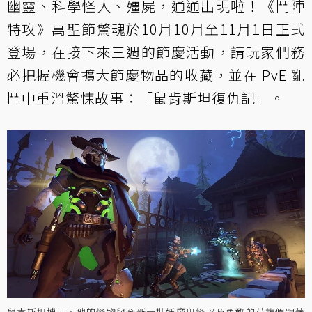
幽靈、科學怪人、殭屍，通通出現啦！《鬥陣
特攻》萬聖節驚魂於10月10月至11月1日正式
登場，在接下來三週的節慶活動，請玩家們務
必把握機會擴大節慶物品的收藏，並在 PvE 亂
鬥中重溫驚悚故事：「鼠肯斯坦復仇記」。
鼠肯斯坦博士、他的怪物與全新一批妖魔鬼怪以及勇敢的英雄們跟著