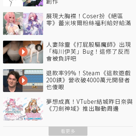
創作
展現大胸襟！Coser扮《絕區
零》蕾米埃爾粉絲福利給好給滿
人妻除靈《打屁股驅魔師》出現
「梅川伊芙」Bug！這修了反而
會被負評吧
退款率99%！Steam《這款遊戲
200鎂》營收破4000萬元開發者
也傻眼
夢想成真！VTuber結城昨日奈與
《刀劍神域》推出聯動周邊
看更多