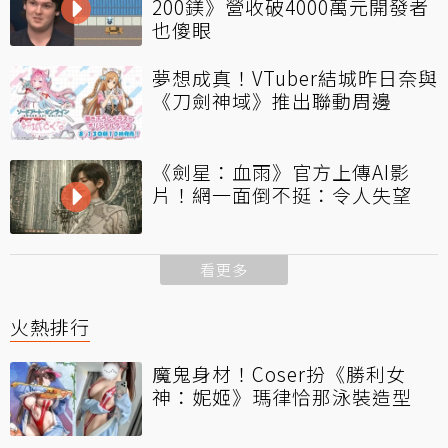
200鎂》營收破4000萬元開發者
也傻眼
夢想成真！VTuber結城昨日奈與
《刀劍神域》推出聯動周邊
《劍星：血雨》官方上傳AI影
片！網一面倒不挺：令人失望
看更多
火熱排行
魔鬼身材！Coser扮《勝利女
神：妮姬》瑪律恰那泳裝造型