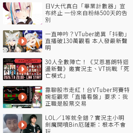
日V大代真白「畢業計數器」宣
布終止 一份來自粉絲500天的告
別
一直呻吟？VTuber詭異「抖動」
直播破130萬觀看 本人發最新聲
明
30人全數陣亡！《艾恩葛朗特迴
盪新聲》邀實況主、VT挑戰「死
亡模式」
靠聊股市走紅！台VTuber珂賽特
婉拒觀眾「直播看盤」要求：我
正職是股票交易
LOL／1等就全錯？實況主小明
劍魔開噴Bin厄薩斯：根本不會
玩