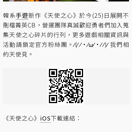
韓系
手遊
新作《天使之心》於今(25)日展開不
刪檔菁英CB，營運團隊真誠歡迎勇者們加入蒐
集天使之心碎片的行列，更多遊戲相關資訊與
活動請鎖定官方粉絲團。⁄(⁄ ⁄•⁄ω⁄•⁄ ⁄)⁄ 我們相
約天使見。
《天使之心》
iOS
下載連結：