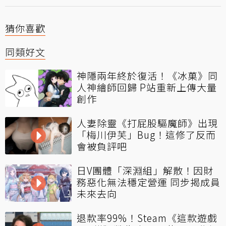
猜你喜歡
同類好文
神隱兩年終於復活！《冰菓》同
人神繪師回歸 P站重新上傳大量
創作
人妻除靈《打屁股驅魔師》出現
「梅川伊芙」Bug！這修了反而
會被負評吧
日V團體「深淵組」解散！因財
務惡化無法穩定營運 同步揭成員
未來去向
退款率99%！Steam《這款遊戲