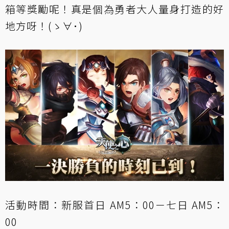
箱等獎勵呢！真是個為勇者大人量身打造的好
地方呀！(ゝ∀･)
活動時間：新服首日 AM5：00－七日 AM5：
00