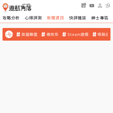
攻略分析
心得評測
新聞資訊
快評雜談
紳士專區
英雄聯盟
橘攸奈
Steam遊戲
吸點迷