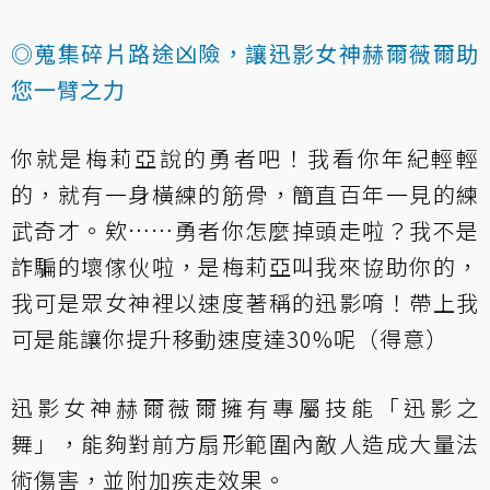
◎蒐集碎片路途凶險，讓迅影女神赫爾薇爾助
您一臂之力
你就是梅莉亞說的勇者吧！我看你年紀輕輕
的，就有一身橫練的筋骨，簡直百年一見的練
武奇才。欸……勇者你怎麼掉頭走啦？我不是
詐騙的壞傢伙啦，是梅莉亞叫我來協助你的，
我可是眾女神裡以速度著稱的迅影唷！帶上我
可是能讓你提升移動速度達30%呢（得意）
迅影女神赫爾薇爾擁有專屬技能「迅影之
舞」，能夠對前方扇形範圍內敵人造成大量法
術傷害，並附加疾走效果。