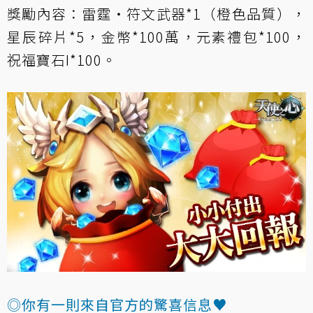
獎勵內容：雷霆‧符文武器*1（橙色品質），
星辰碎片*5，金幣*100萬，元素禮包*100，
祝福寶石I*100。
◎你有一則來自官方的驚喜信息♥