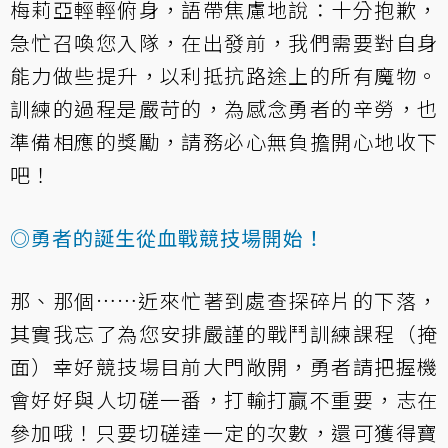
梅莉亞輕輕俯身，語帶焦慮地說：十分抱歉，
急忙召喚您入隊，在出發前，我們需要對自身
能力做些提升，以利抵抗路途上的所有魔物。
訓練的過程是嚴苛的，為感念勇者的辛勞，也
準備相應的獎勵，請務必心無負擔開心地收下
吧！
◎勇者的誕生從血戰競技場開始！
那、那個……近來忙著到處查探碎片的下落，
其實我忘了為您安排嚴謹的戰鬥訓練課程（掩
面）幸好競技場目前大門敞開，勇者請把握機
會好好與人切磋一番，打輸打贏不重要，志在
參加哦！只要切磋達一定的次數，還可獲得寶