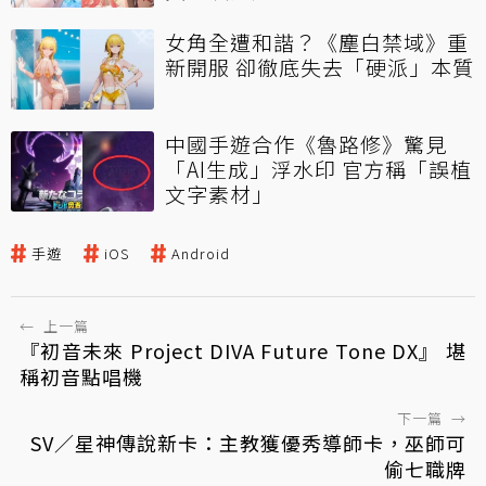
女角全遭和諧？《塵白禁域》重
新開服 卻徹底失去「硬派」本質
中國手遊合作《魯路修》驚見
「AI生成」浮水印 官方稱「誤植
文字素材」
手遊
iOS
Android
←
上一篇
『初音未來 Project DIVA Future Tone DX』 堪
稱初音點唱機
下一篇
→
SV／星神傳說新卡：主教獲優秀導師卡，巫師可
偷七職牌