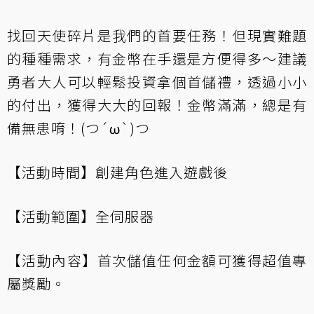
找回天使碎片是我們的首要任務！但現實難題
的種種需求，有金幣在手還是方便得多～建議
勇者大人可以輕鬆投資拿個首儲禮，透過小小
的付出，獲得大大的回報！金幣滿滿，總是有
備無患唷！(つ´ω`)つ
【活動時間】創建角色進入遊戲後
【活動範圍】全伺服器
【活動內容】首次儲值任何金額可獲得超值專
屬獎勵。