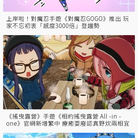
上岸啦！對魔忍手遊《對魔忍GOGO》推出 玩
家不忘初衷「感度3000倍」登趨勢
《搖曳露營》手遊《相約搖曳露營 All -in -
one》官網新增繁中 療癒耍廢認真野炊兩相宜