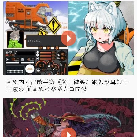
南極內陸冒險手遊《與山微笑》跟著獸耳娘千
里跋涉 前南極考察隊人員開發