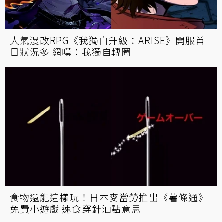
人氣漫改RPG《我獨自升級：ARISE》開服首
日狀況多 網嘆：我獨自轉圈
食物還能這樣玩！日本麥當勞推出《薯條通》
免費小遊戲 速食穿針油點意思