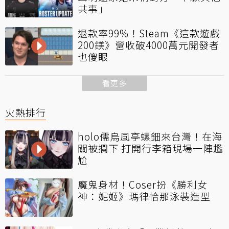
共事」
退款率99%！Steam《這款遊戲
200鎂》營收破4000萬元開發者
也傻眼
看更多
火熱排行
holo儒烏風亭螺鈿來台灣！在海
關被攔下 打開行李箱現場一陣尷
尬
魔鬼身材！Coser扮《勝利女
神：妮姬》瑪律恰那泳裝造型