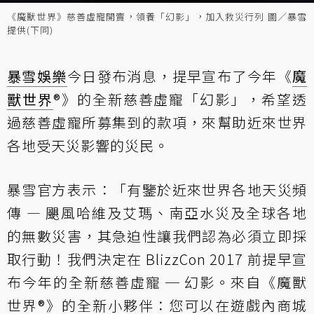
《魔獸世界》慈善虛寵開賣，領養「幻影」，加入救災行列 圖／暴雪
提供(下同)
暴雪娛樂
今日發布消息，提早宣布了今年《
魔
獸世界
®》的
全新慈善虛寵「幻影」
，希望透
過慈善虛寵所募集到的款項，來幫助近來世界
各地受天災影響的災民。
暴雪官方表示：「有鑒於近來世界各地天災頻
傳 — 颶風哈維及艾瑪、南亞水災及全球各地
的無數災害，其急迫性讓我們認為必須立即採
取行動！我們決定在 BlizzCon 2017 前提早宣
布今年的
全新慈善虛寵 ─ 幻影
。來自《魔獸
世界®》的全新小夥伴：您可以在遊戲內商城