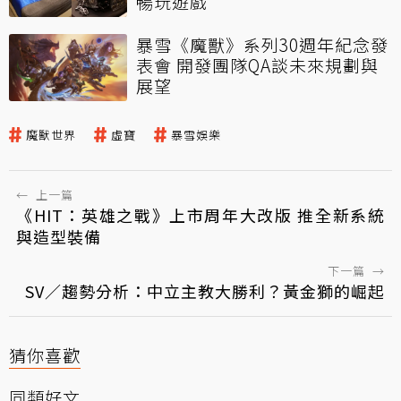
暢玩遊戲
暴雪《魔獸》系列30週年紀念發
表會 開發團隊QA談未來規劃與
展望
魔獸世界
虛寶
暴雪娛樂
←
上一篇
《HIT：英雄之戰》上市周年大改版 推全新系統
與造型裝備
下一篇
→
SV／趨勢分析：中立主教大勝利？黃金獅的崛起
猜你喜歡
同類好文