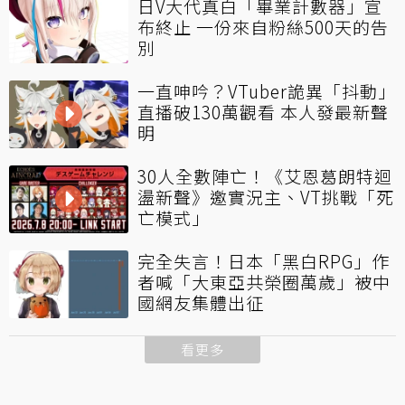
日V大代真白「畢業計數器」宣
布終止 一份來自粉絲500天的告
別
一直呻吟？VTuber詭異「抖動」
直播破130萬觀看 本人發最新聲
明
30人全數陣亡！《艾恩葛朗特迴
盪新聲》邀實況主、VT挑戰「死
亡模式」
完全失言！日本「黑白RPG」作
者喊「大東亞共榮圈萬歲」被中
國網友集體出征
看更多