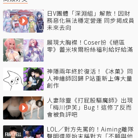
日V團體「深淵組」解散！因財
務惡化無法穩定營運 同步揭成員
未來去向
展現大胸襟！Coser扮《絕區
零》蕾米埃爾粉絲福利給好給滿
神隱兩年終於復活！《冰菓》同
人神繪師回歸 P站重新上傳大量
創作
人妻除靈《打屁股驅魔師》出現
「梅川伊芙」Bug！這修了反而
會被負評吧
LOL／對方先罵的！Aiming離隊
聲明還原始末稱對方「不願與他