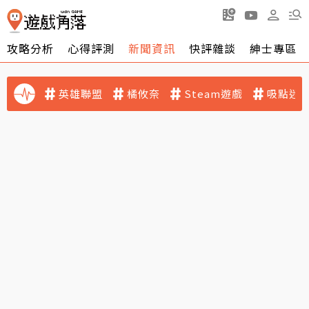
攻略分析
心得評測
新聞資訊
快評雜談
紳士專區
英雄聯盟
橘攸奈
Steam遊戲
吸點迷