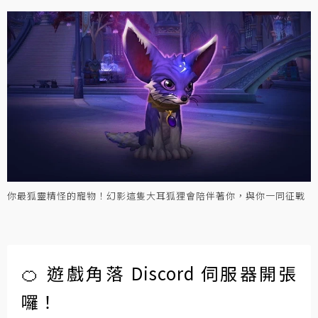
你最狐靈精怪的寵物！幻影這隻大耳狐狸會陪伴著你，與你一同征戰
🍊 遊戲角落 Discord 伺服器開張
囉！