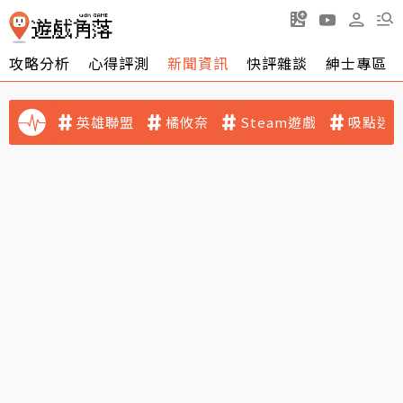
攻略分析
心得評測
新聞資訊
快評雜談
紳士專區
英雄聯盟
橘攸奈
Steam遊戲
吸點迷