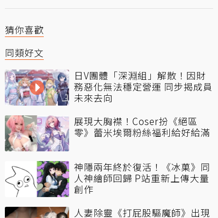
猜你喜歡
同類好文
日V團體「深淵組」解散！因財
務惡化無法穩定營運 同步揭成員
未來去向
展現大胸襟！Coser扮《絕區
零》蕾米埃爾粉絲福利給好給滿
神隱兩年終於復活！《冰菓》同
人神繪師回歸 P站重新上傳大量
創作
人妻除靈《打屁股驅魔師》出現