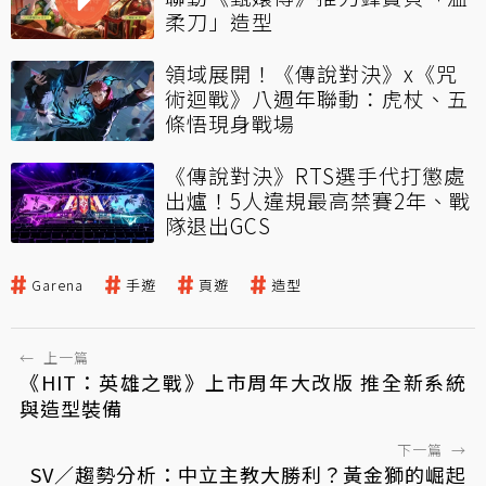
柔刀」造型
領域展開！《傳說對決》x《咒
術迴戰》八週年聯動：虎杖、五
條悟現身戰場
《傳說對決》RTS選手代打懲處
出爐！5人違規最高禁賽2年、戰
隊退出GCS
Garena
手遊
頁遊
造型
←
上一篇
《HIT：英雄之戰》上市周年大改版 推全新系統
與造型裝備
下一篇
→
SV／趨勢分析：中立主教大勝利？黃金獅的崛起