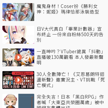
魔鬼身材！Coser扮《勝利女
神：妮姬》瑪律恰那泳裝造型
日V大代真白「畢業計數器」宣
布終止 一份來自粉絲500天的告
別
一直呻吟？VTuber詭異「抖動」
直播破130萬觀看 本人發最新聲
明
30人全數陣亡！《艾恩葛朗特迴
盪新聲》邀實況主、VT挑戰「死
亡模式」
完全失言！日本「黑白RPG」作
者喊「大東亞共榮圈萬歲」被中
國網友集體出征