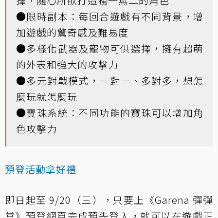
擇，隨心所欲打造獨一無二的角色
●限時副本：每回合遊戲有不同背景，增
加遊戲的驚奇感及難易度
●多樣化武器及寵物可供選擇，擁有超萌
的外表和強大的攻擊力
●多元對戰模式，一對一、多對多，想怎
麼玩就怎麼玩
●寶珠系統：不同功能的寶珠可以增加角
色攻擊力
預登活動拿好禮
即日起至 9/20（三），只要上
《Garena 彈彈
堂》預登網頁
完成預先登入，就可以在遊戲正