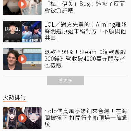
「梅川伊芙」Bug！這修了反而
會被負評吧
LOL／對方先罵的！Aiming離隊
聲明還原始末稱對方「不願與他
共事」
退款率99%！Steam《這款遊戲
200鎂》營收破4000萬元開發者
也傻眼
看更多
火熱排行
holo儒烏風亭螺鈿來台灣！在海
關被攔下 打開行李箱現場一陣尷
尬