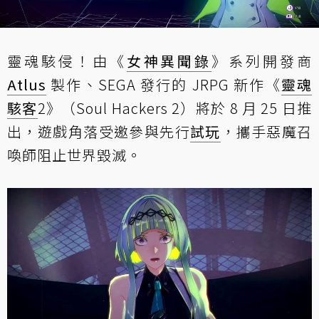
靈魂駭侵！由《
女神異聞錄
》系列開發商
Atlus
製作、SEGA 發行的 JRPG 新作《
靈魂
駭客
2》（Soul Hackers 2）將於 8 月 25 日推
出，遊戲角落受邀參與先行
試玩
，攜手惡魔召
喚師阻止世界毀滅。