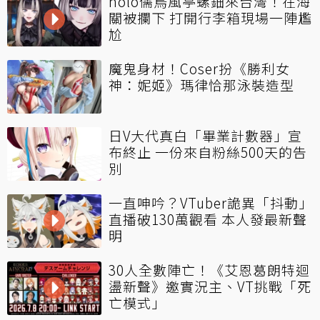
holo儒烏風亭螺鈿來台灣！在海
關被攔下 打開行李箱現場一陣尷
尬
魔鬼身材！Coser扮《勝利女
神：妮姬》瑪律恰那泳裝造型
日V大代真白「畢業計數器」宣
布終止 一份來自粉絲500天的告
別
一直呻吟？VTuber詭異「抖動」
直播破130萬觀看 本人發最新聲
明
30人全數陣亡！《艾恩葛朗特迴
盪新聲》邀實況主、VT挑戰「死
亡模式」