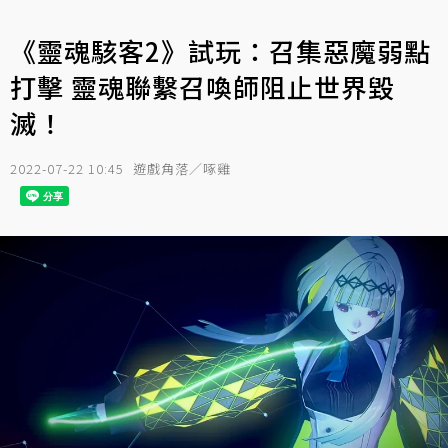
《靈魂駭客2》試玩：召集惡魔弱點
打擊 靈魂聯繫召喚師阻止世界毀
滅！
2022-07-22 10:45
遊戲角落／啄雞