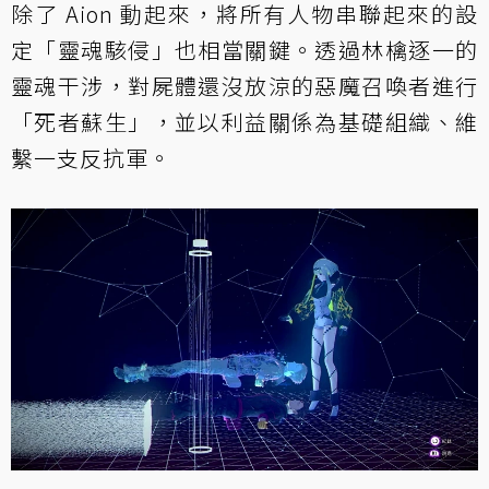
除了 Aion 動起來，將所有人物串聯起來的設
定「靈魂駭侵」也相當關鍵。透過林檎逐一的
靈魂干涉，對屍體還沒放涼的惡魔召喚者進行
「死者蘇生」，並以利益關係為基礎組織、維
繫一支反抗軍。