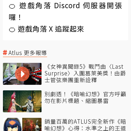
🍊 遊戲角落 Discord 伺服器開張
囉！
🍊 遊戲角落 X 追蹤起來
Atlus 更多報導
《女神異聞錄5》戰鬥曲〈Last
Surprise〉入圍葛萊美獎！由爵
士管弦樂團重新詮釋
別劇透！《暗喻幻想》官方呼籲
勿在影片標題、縮圖暴雷
銷量百萬的ATLUS完全新作《暗
喻幻想》心得：水準之上的王道