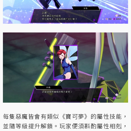
每隻惡魔皆會有類似《寶可夢》的屬性技能，
並隨等級提升解鎖。玩家便須斟酌屬性相剋，