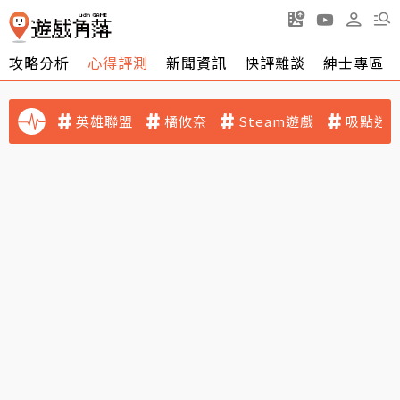
攻略分析
心得評測
新聞資訊
快評雜談
紳士專區
英雄聯盟
橘攸奈
Steam遊戲
吸點迷