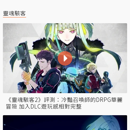
靈魂駭客
《靈魂駭客2》評測：冷豔召喚師的DRPG華麗
冒險 加入DLC遊玩感相對完整