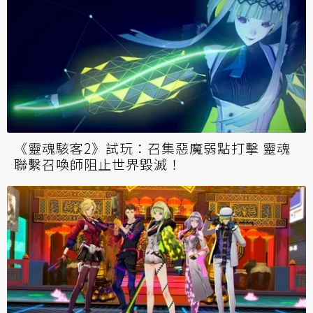
《靈魂駭客2》試玩：召集惡魔弱點打擊 靈魂
聯繫召喚師阻止世界毀滅！