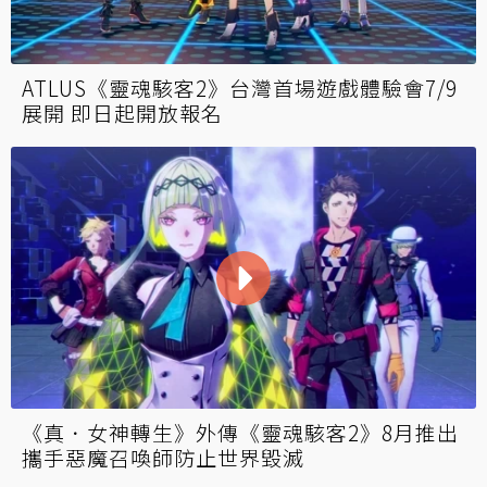
ATLUS《靈魂駭客2》台灣首場遊戲體驗會7/9
展開 即日起開放報名
《真．女神轉生》外傳《靈魂駭客2》8月推出
攜手惡魔召喚師防止世界毀滅