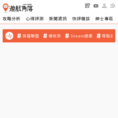
攻略分析
心得評測
新聞資訊
快評雜談
紳士專區
英雄聯盟
橘攸奈
Steam遊戲
吸點迷