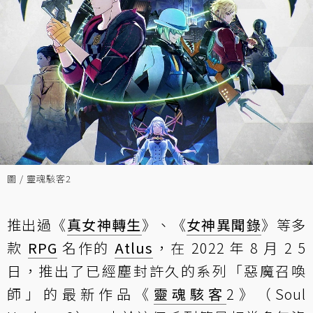
圖 / 靈魂駭客2
推出過《
真女神轉生
》、《
女神異聞錄
》等多
款
RPG
名作的
Atlus
，在 2022 年 8 月 2 5
日，推出了已經塵封許久的系列「惡魔召喚
師」的最新作品《
靈魂駭客
2》（Soul