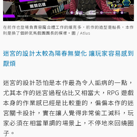
在前作也登場負責惡魔合體工作的維克多，前作的造型是船長，本作
則是換了個帥氣馬戲團團長的模樣。圖 / Atlus
迷宮的設計太較為陽春無變化 讓玩家容易感到
厭煩
迷宮的設計恐怕是本作最為令人詬病的一點，
尤其本作的迷宮過程佔比又相當大，RPG 遊戲
本身的作業感已經是比較重的，偏偏本作的迷
宮關卡設計，實在讓人覺得非常偷工減料，玩
家必須在相當單調的場景上，不停地來回繞圈
子。