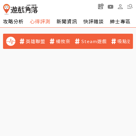
攻略分析
心得評測
新聞資訊
快評雜談
紳士專區
英雄聯盟
橘攸奈
Steam遊戲
吸點迷