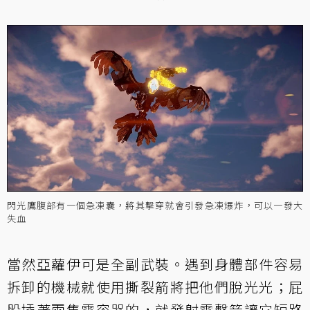
閃光鷹腹部有一個急凍囊，將其擊穿就會引發急凍爆炸，可以一發大
失血
當然亞蘿伊可是全副武裝。遇到身體部件容易
拆卸的機械就使用撕裂箭將把他們脫光光；屁
股插著兩隻電容器的，就發射電擊箭讓它短路