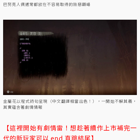
巴努克人偶通常都放在不容易取得的險惡巔峰
金屬花以程式詩句呈現（中文翻譯相當出色！），一開始不解其義，
其實蘊含著劇情情報
【這裡開始有劇情雷！想趁著續作上市補完一
代的新玩家可以 end 直跳結尾】