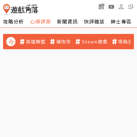
攻略分析
心得評測
新聞資訊
快評雜談
紳士專區
英雄聯盟
橘攸奈
Steam遊戲
吸點迷