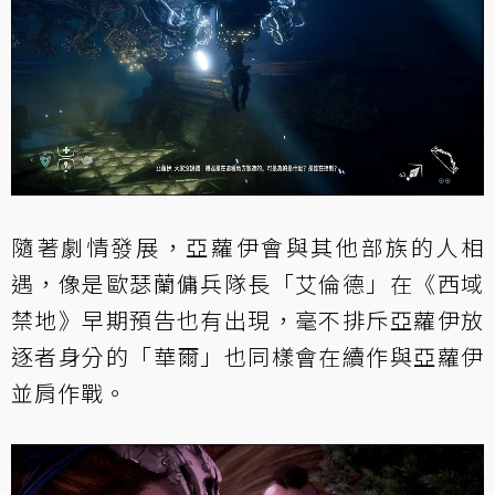
隨著劇情發展，亞蘿伊會與其他部族的人相
遇，像是歐瑟蘭傭兵隊長「艾倫德」在《西域
禁地》早期預告也有出現，毫不排斥亞蘿伊放
逐者身分的「華爾」也同樣會在續作與亞蘿伊
並肩作戰。