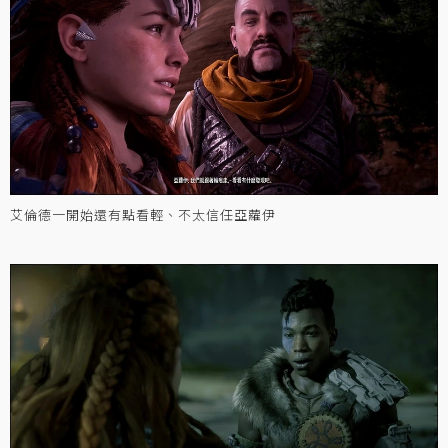
艾倫德一開始還有點看輕、不太信任亞蘿伊