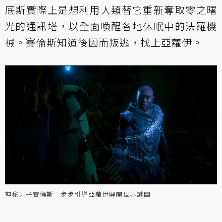
底斯實際上是想利用人類替它重新奪取零之曙
光的通訊塔，以全面喚醒各地休眠中的法羅機
械。賽倫斯知道後因而叛逃，找上亞蘿伊。
神秘男子賽倫斯一步步引導亞蘿伊解開世界謎團