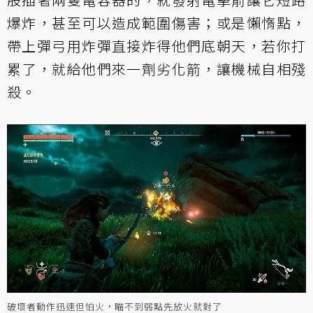
爆炸，甚至可以造成範圍傷害；或是懶惰點，
帶上彈弓用炸彈直接炸得他們底朝天，若你打
累了，就給他們來一劑劣化箭，讓機械自相殘
殺。
破壞者動作迅速但怕火，瞄不到弱點先放火就對了