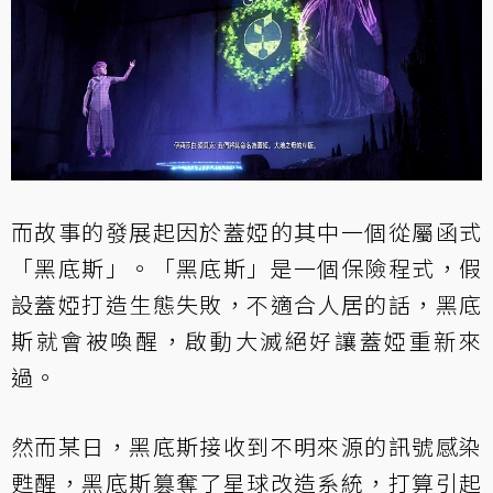
而故事的發展起因於蓋婭的其中一個從屬函式
「黑底斯」。「黑底斯」是一個保險程式，假
設蓋婭打造生態失敗，不適合人居的話，黑底
斯就會被喚醒，啟動大滅絕好讓蓋婭重新來
過。
然而某日，黑底斯接收到不明來源的訊號感染
甦醒，黑底斯篡奪了星球改造系統，打算引起