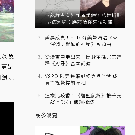
《熱舞青春》作者手繪流暢舞蹈影
片掀議 網：應該請你來做動畫
美夢成真！holo森美聲演唱《來
自深淵：覺醒的神秘》片頭曲
家以及
從漫畫中走出來！健身主播完美詮
釋《刃牙》宮本武藏
，更是
VSPO!限定餐廳即將登陸台港 成
回饋玩
員主視覺提前亮相
這樣比較香！《碧藍航線》推千元
「ASMR米」飯糰掀議
最多瀏覽