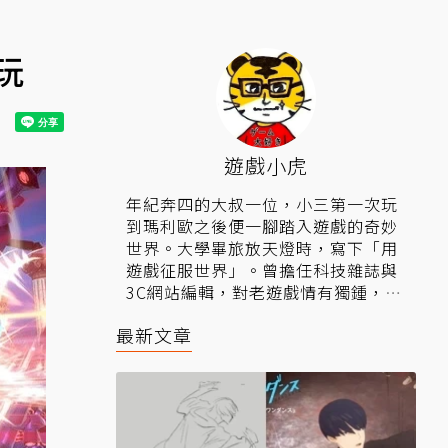
一玩
遊戲小虎
年紀奔四的大叔一位，小三第一次玩
到瑪利歐之後便一腳踏入遊戲的奇妙
世界。大學畢旅放天燈時，寫下「用
遊戲征服世界」。曾擔任科技雜誌與
3C網站編輯，對老遊戲情有獨鍾，盼
望社會有天能重返過往遊戲榮景時
最新文章
光。
▍相關連結：
粉絲專頁
、
Youtube頻
道
。