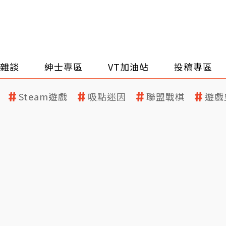
雜談
紳士專區
VT加油站
投稿專區
Steam遊戲
吸點迷因
聯盟戰棋
遊戲