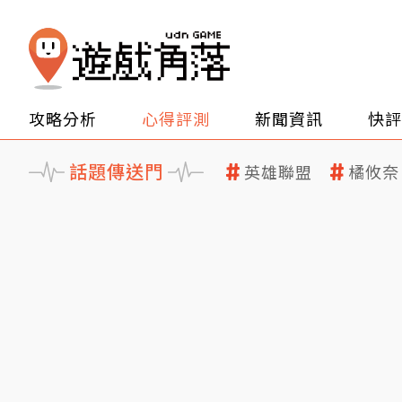
攻略分析
心得評測
新聞資訊
快評
話題傳送門
英雄聯盟
橘攸奈