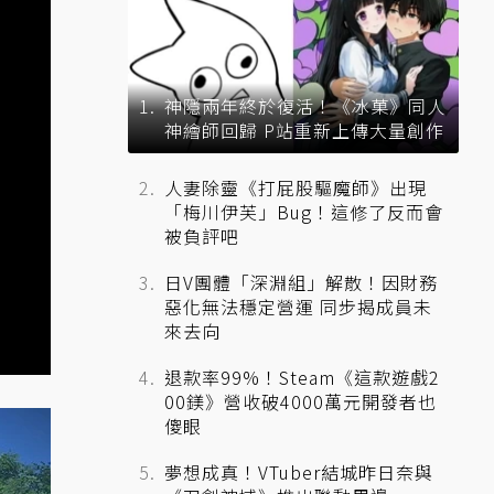
神隱兩年終於復活！《冰菓》同人
神繪師回歸 P站重新上傳大量創作
人妻除靈《打屁股驅魔師》出現
「梅川伊芙」Bug！這修了反而會
被負評吧
日V團體「深淵組」解散！因財務
惡化無法穩定營運 同步揭成員未
來去向
退款率99%！Steam《這款遊戲2
00鎂》營收破4000萬元開發者也
傻眼
夢想成真！VTuber結城昨日奈與