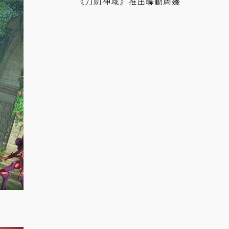
《刀劍神域》推出聯動周邊