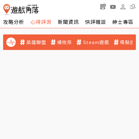
攻略分析
心得評測
新聞資訊
快評雜談
紳士專區
英雄聯盟
橘攸奈
Steam遊戲
吸點迷