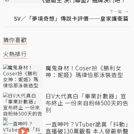
下一篇
→
SV／「夢境奇想」傳說卡評價──皇家護衛篇
猜你喜歡
火熱排行
魔鬼身材！Coser扮《勝利女
神：妮姬》瑪律恰那泳裝造型
日V大代真白「畢業計數器」宣
布終止 一份來自粉絲500天的告
別
一直呻吟？VTuber詭異「抖動」
直播破130萬觀看 本人發最新聲