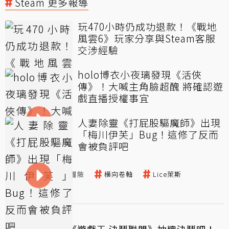
Steam 更多報導
玩470小時仍成功退款！《戰地
風雲6》玩家分享與Steam客服
交涉經驗
holo博衣小夜璃發現《活俠
傳》！大喊主角臉超醜 將確認遊
戲直播授權事宜
人妻除靈《打屁股驅魔師》出現
「梅川伊芙」Bug！這修了反而
會被負評吧
Steam
動作冒險
橫向卷軸
Lice萊斯
評測介紹
←
上一篇
娜娜玩手遊：《遊戲王 決鬥聯盟》抽牌決鬥吧！