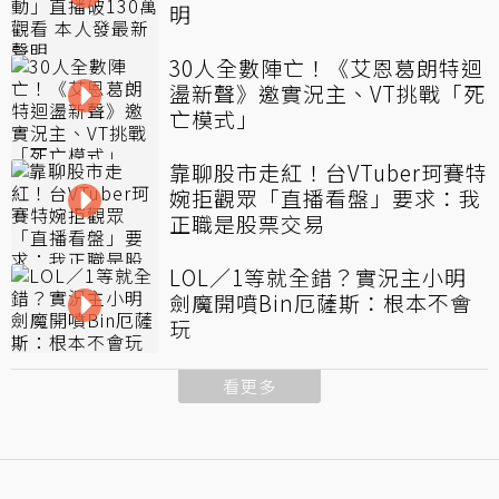
明
30人全數陣亡！《艾恩葛朗特迴
盪新聲》邀實況主、VT挑戰「死
亡模式」
靠聊股市走紅！台VTuber珂賽特
婉拒觀眾「直播看盤」要求：我
正職是股票交易
LOL／1等就全錯？實況主小明
劍魔開噴Bin厄薩斯：根本不會
玩
看更多