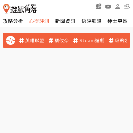
攻略分析
心得評測
新聞資訊
快評雜談
紳士專區
英雄聯盟
橘攸奈
Steam遊戲
吸點迷