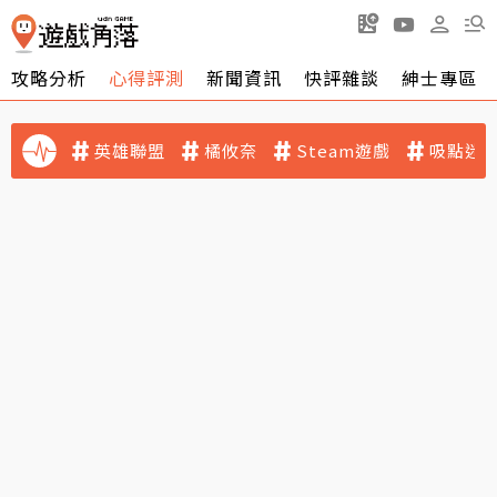
攻略分析
心得評測
新聞資訊
快評雜談
紳士專區
英雄聯盟
橘攸奈
Steam遊戲
吸點迷