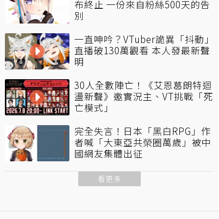
布終止 一份來自粉絲500天的告
別
一直呻吟？VTuber詭異「抖動」
直播破130萬觀看 本人發最新聲
明
30人全數陣亡！《艾恩葛朗特迴
盪新聲》邀實況主、VT挑戰「死
亡模式」
完全失言！日本「黑白RPG」作
者喊「大東亞共榮圈萬歲」被中
國網友集體出征
看更多