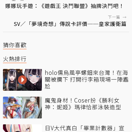
娜娜玩手遊：《遊戲王 決鬥聯盟》抽牌決鬥吧！
下一篇
→
SV／「夢境奇想」傳說卡評價──皇家護衛篇
猜你喜歡
火熱排行
holo儒烏風亭螺鈿來台灣！在海
關被攔下 打開行李箱現場一陣尷
尬
魔鬼身材！Coser扮《勝利女
神：妮姬》瑪律恰那泳裝造型
日V大代真白「畢業計數器」宣