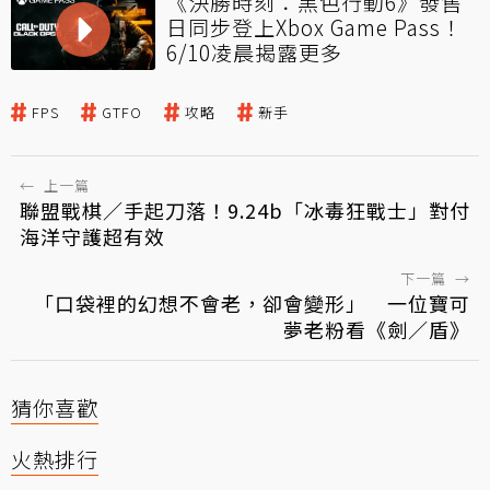
《決勝時刻：黑色行動6》發售
日同步登上Xbox Game Pass！
6/10凌晨揭露更多
FPS
GTFO
攻略
新手
←
上一篇
聯盟戰棋／手起刀落！9.24b「冰毒狂戰士」對付
海洋守護超有效
下一篇
→
「口袋裡的幻想不會老，卻會變形」 一位寶可
夢老粉看《劍／盾》
猜你喜歡
火熱排行