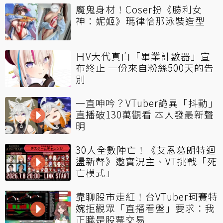
魔鬼身材！Coser扮《勝利女
神：妮姬》瑪律恰那泳裝造型
日V大代真白「畢業計數器」宣
布終止 一份來自粉絲500天的告
別
一直呻吟？VTuber詭異「抖動」
直播破130萬觀看 本人發最新聲
明
30人全數陣亡！《艾恩葛朗特迴
盪新聲》邀實況主、VT挑戰「死
亡模式」
靠聊股市走紅！台VTuber珂賽特
婉拒觀眾「直播看盤」要求：我
正職是股票交易