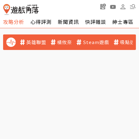
攻略分析
心得評測
新聞資訊
快評雜談
紳士專區
英雄聯盟
橘攸奈
Steam遊戲
吸點迷