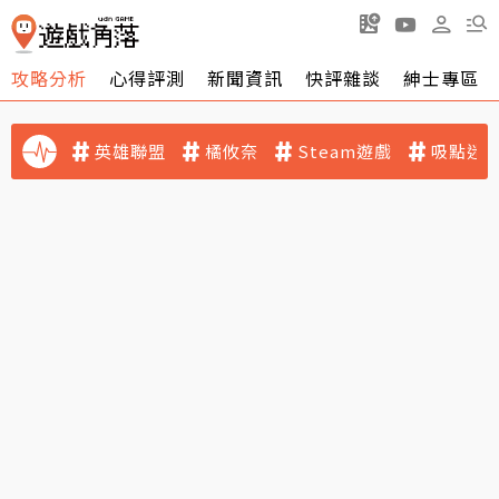
攻略分析
心得評測
新聞資訊
快評雜談
紳士專區
英雄聯盟
橘攸奈
Steam遊戲
吸點迷