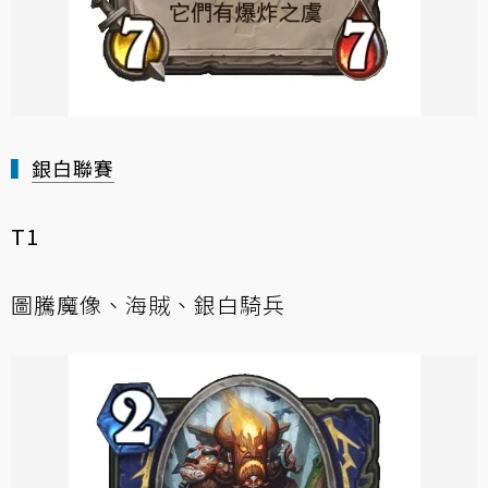
▍
銀白聯賽
T1
圖騰魔像、海賊、銀白騎兵