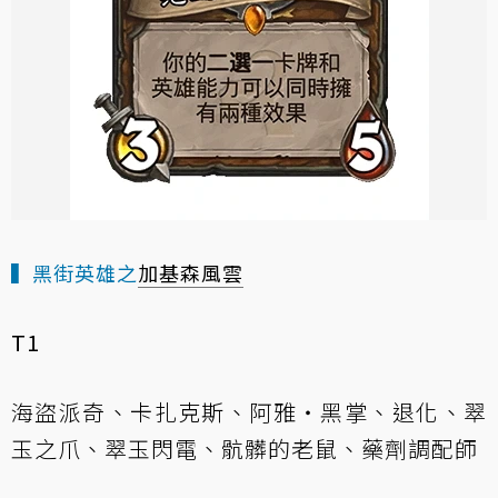
▍黑街英雄之
加基森風雲
T1
海盜派奇、卡扎克斯、阿雅‧黑掌、退化、翠
玉之爪、翠玉閃電、骯髒的老鼠、藥劑調配師