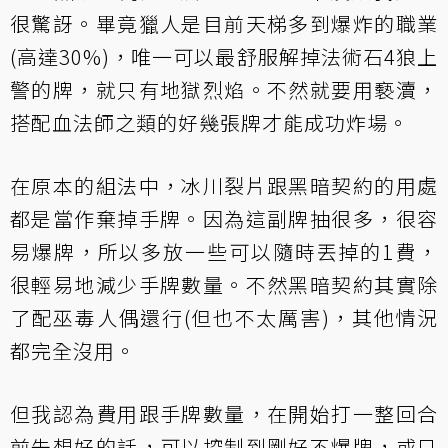
很驚訝。畢竟獵人是目前天梯多到爆炸的職業
(高達30%)，唯一可以最舒服解掉法術石4狼上
警的牌，就只有地獄烈焰。不然就要用褻瀆，
搭配血法師之類的好幾張牌才能成功炸場。
在原本的組法中，冰川裂片跟黑暗契約的用處
都是當作棄掉手牌。因為這副牌抽很多，很容
易爆牌，所以多放一些可以隨時丟掉的1費，
很輕易地減少手牌數量。不然黑暗契約其實除
了配巫毒人偶還行(但也不太厲害)，其他情況
都完全沒用。
但我認為費用跟手牌數量，在開始打一整回合
前先想好的話，可以控制到剛好不爆牌，或只