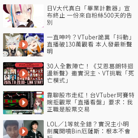
日V大代真白「畢業計數器」宣
布終止 一份來自粉絲500天的告
別
一直呻吟？VTuber詭異「抖動」
直播破130萬觀看 本人發最新聲
明
30人全數陣亡！《艾恩葛朗特迴
盪新聲》邀實況主、VT挑戰「死
亡模式」
靠聊股市走紅！台VTuber珂賽特
婉拒觀眾「直播看盤」要求：我
正職是股票交易
LOL／1等就全錯？實況主小明
劍魔開噴Bin厄薩斯：根本不會
玩