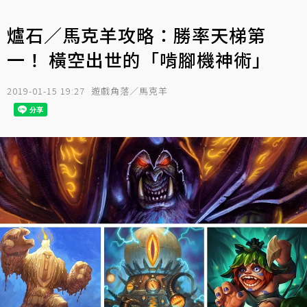
爐石／馬克羊攻略：勝率天梯第
一！ 橫空出世的「啃腳機神術」
2019-01-15 19:27
遊戲角落／馬克羊