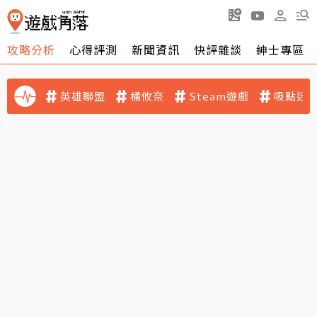
攻略分析
心得評測
新聞資訊
快評雜談
紳士專區
英雄聯盟
橘攸奈
Steam遊戲
吸點迷