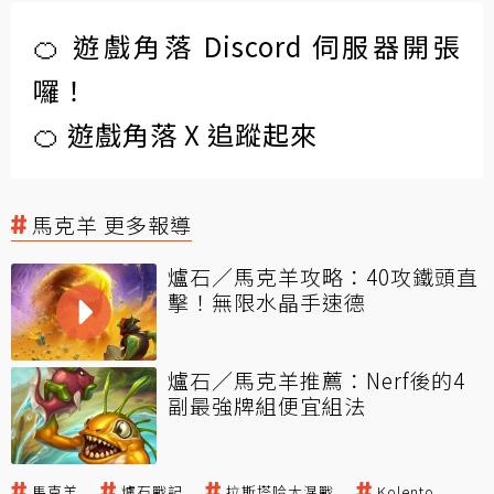
🍊 遊戲角落 Discord 伺服器開張
囉！
🍊 遊戲角落 X 追蹤起來
馬克羊 更多報導
爐石／馬克羊攻略：40攻鐵頭直
擊！無限水晶手速德
爐石／馬克羊推薦：Nerf後的4
副最強牌組便宜組法
馬克羊
爐石戰記
拉斯塔哈大混戰
Kolento