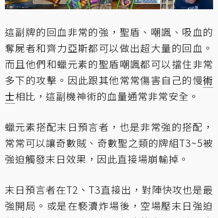
這副牌的回血非常的強，聖盾、嘲諷、吸血的
奪屍者和齊力亞斯都可以做出超大量的回血。
而且他們和蠟元素的聖盾嘲諷都可以擋住非常
多下的攻擊。因此跟其他常常傷害自己的慢
術
士
相比，這副機神術的血量通常非常安全。
蠟元素搭配末日預言者，也是非常強的搭配，
常常可以讓奇數賊、奇數聖之類的牌組T3~5被
強迫觸發末日效果，因此直接場崩輸掉。
末日預言者在T2、T3直接出，對陣快攻也是最
強開局。或是在褻瀆炸場後，空場壓末日強迫