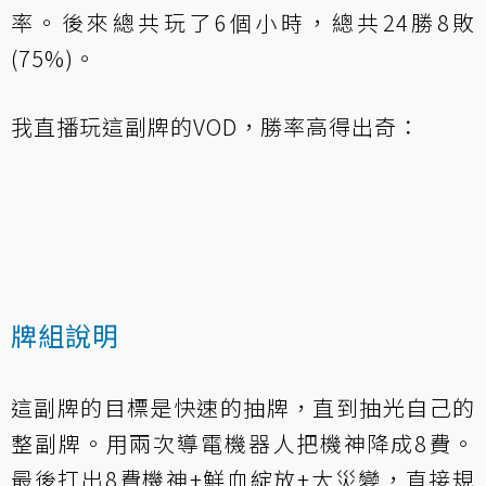
率。後來總共玩了6個小時，總共24勝8敗
(75%)。
我直播玩這副牌的VOD，勝率高得出奇：
牌組說明
這副牌的目標是快速的抽牌，直到抽光自己的
整副牌。用兩次導電機器人把機神降成8費。
最後打出8費機神+鮮血綻放+大災變，直接規