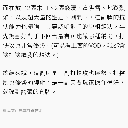
而在放了2張末日、2張褻瀆、高佛雷、地獄烈
焰，以及超大量的聖盾、嘲諷下，這副牌的抗
快能力也極強。只要認明對手的牌組組法，事
先規劃好對手下回合最有可能做哪種鋪場，打
快攻也非常優勢。(可以看上面的VOD，我都會
邊打邊講我的想法。)
總結來說，這副牌是一副打快攻也優勢、打控
制也優勢的牌組。是一副只要玩家操作得好，
就強到誇張的套牌。
※本文由暴雪社群贊助