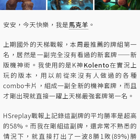
安安，今天快樂，我是
馬克羊
。
上期國外的天梯戰報，本周最推薦的牌組第一
名，居然是一副完全沒有看過的新套牌——新
版機神術。我使用的是K神
Kolento
在實況上
玩的版本，用以前從來沒有人做過的各種
combo卡片，組成一副全新的機神套牌，而且
才剛出現就直接一躍上天梯最強套牌第一名。
HSreplay戰報上記錄這副牌的平均勝率是超高
的58%。而我在剛組這副牌，還非常不熟悉的
情況下，就直接打出了一波8勝1敗(89%)勝