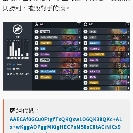
則勝利，摧毀對手的頭。
牌組代碼：
AAECAf0GCu0FtgfTxQKQxwLO6QK38QKc+AL
x+wKggAOPggMKigHECPsM58sC8tACiNICx9