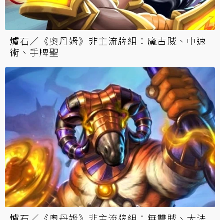
爐石／《奧丹姆》非主流牌組：魔古賊、中速
術、手牌聖
爐石／《奧丹姆》非主流牌組：無雙賊、大法