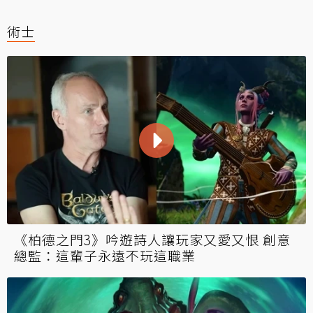
術士
《柏德之門3》吟遊詩人讓玩家又愛又恨 創意
總監：這輩子永遠不玩這職業