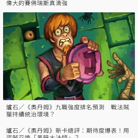
爐石／《奧丹姆守護者》首日九職抄牌整理：
偉大的賽佛瑞斯真滴強