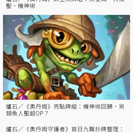
聖、機神術
爐石／《奧丹姆》亮點牌組：機神術回歸、另
類魚人聖超OP？