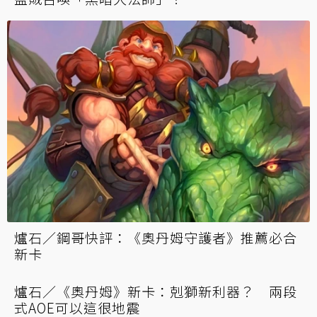
爐石／《奧丹姆》九職強度排名預測 戰法賊
獵持續統治環境？