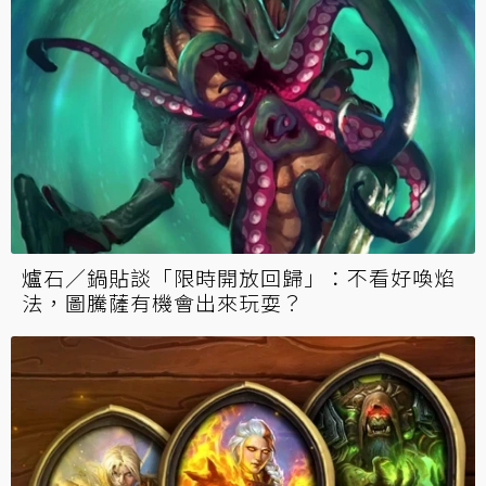
爐石／鍋貼談「限時開放回歸」：不看好喚焰
法，圖騰薩有機會出來玩耍？