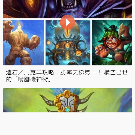
爐石／鋼哥快評：《奧丹姆守護者》推薦必合
新卡
爐石／《奧丹姆》新卡：剋獅新利器？ 兩段
式AOE可以這很地震