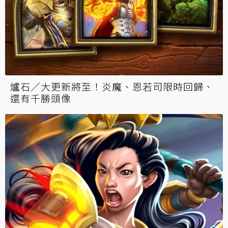
爐石／大更新將至！炎魔、恩若司限時回歸、
還有千勝頭像