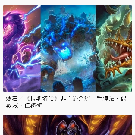
爐石／《奧丹姆》新卡總評：期待度爆表！用
盜賊召喚「黑暗大法師」？