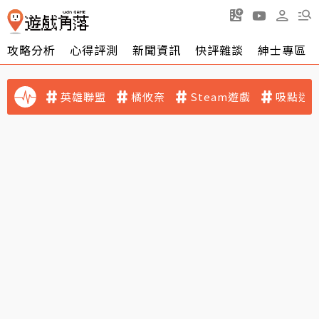
攻略分析
心得評測
新聞資訊
快評雜談
紳士專區
英雄聯盟
橘攸奈
Steam遊戲
吸點迷