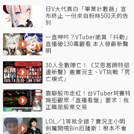
日V大代真白「畢業計數器」宣
布終止 一份來自粉絲500天的告
別
一直呻吟？VTuber詭異「抖動」
直播破130萬觀看 本人發最新聲
明
30人全數陣亡！《艾恩葛朗特迴
盪新聲》邀實況主、VT挑戰「死
亡模式」
靠聊股市走紅！台VTuber珂賽特
婉拒觀眾「直播看盤」要求：我
正職是股票交易
LOL／1等就全錯？實況主小明
劍魔開噴Bin厄薩斯：根本不會