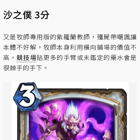
沙之僕 3分
又是牧師專用版的紫羅蘭教師，殭屍帶嘲諷讓
本體不好解，牧師本身利用橫向鋪場的價值不
高，
競技場
貼更多的手臂或未鑑定的藥水會是
很棘手的手下。