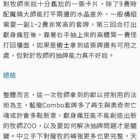
對牧師來說十分尷尬的一張卡片，除了9費時
配魔精大師能打平兩邊的水晶差外，一般構組
需要一副1~2費非常高的套牌，第三回合打出
獻身瘋狂後，靠著右手抽上來的高體質一費怪
打回檯面，如果是
術士
拿到這張牌還有可用之
處，但對於牧師的抽牌能力真不好說。
總結
整體而言，這一次牧師拿到的都以控制用的法
術為主，藍龍Combo套牌多了再生與奧奇奈亡
魂或許會多點新意，獻身瘋狂能不能創造出新
的牧師ZOO，以及要如何解決抽牌問題才是關
鍵。中立手下對龍牧的補強更多也更完整，天