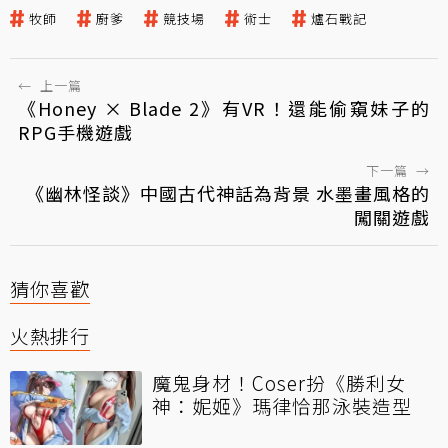
牧師
廚爹
競技場
術士
爐石戰記
←
上一篇
《Honey × Blade 2》有VR！還能偷窺妹子的
RPG手機遊戲
下一篇
→
《幽林怪談》中國古代神話為背景 水墨畫風格的
闖關遊戲
猜你喜歡
火熱排行
魔鬼身材！Coser扮《勝利女
神：妮姬》瑪律恰那泳裝造型