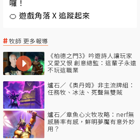
囉！
🍊 遊戲角落 X 追蹤起來
牧師 更多報導
《柏德之門3》吟遊詩人讓玩家
又愛又恨 創意總監：這輩子永遠
不玩這職業
爐石／《奧丹姆》非主流牌組：
任務牧、冰法、死聲無雙賊
爐石／章魚心火牧攻略：nerf無
感勝率有感，鮮明夢魘有意外妙
用？