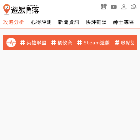
攻略分析
心得評測
新聞資訊
快評雜談
紳士專區
英雄聯盟
橘攸奈
Steam遊戲
吸點迷