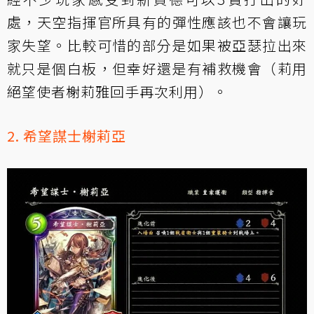
處，天空指揮官所具有的彈性應該也不會讓玩
家失望。比較可惜的部分是如果被亞瑟拉出來
就只是個白板，但幸好還是有補救機會（莉用
絕望使者榭莉雅回手再次利用）。
2. 希望謀士榭莉亞