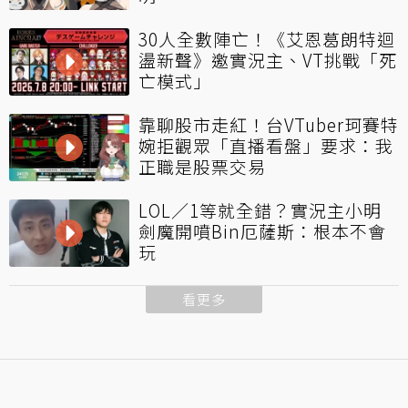
30人全數陣亡！《艾恩葛朗特迴
盪新聲》邀實況主、VT挑戰「死
亡模式」
靠聊股市走紅！台VTuber珂賽特
婉拒觀眾「直播看盤」要求：我
正職是股票交易
LOL／1等就全錯？實況主小明
劍魔開噴Bin厄薩斯：根本不會
玩
看更多