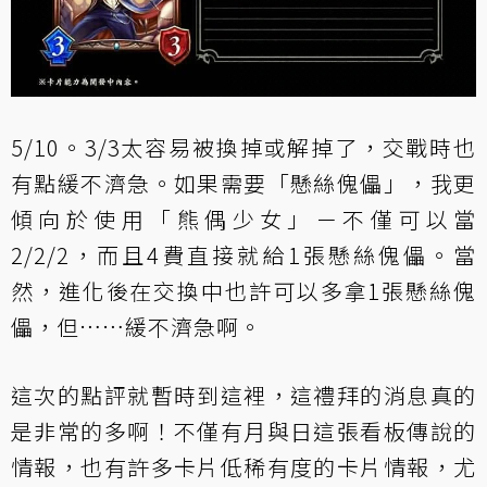
5/10。3/3太容易被換掉或解掉了，交戰時也
有點緩不濟急。如果需要「懸絲傀儡」，我更
傾向於使用「
熊偶少女
」－不僅可以當
2/2/2，而且4費直接就給1張懸絲傀儡。當
然，進化後在交換中也許可以多拿1張懸絲傀
儡，但……緩不濟急啊。
這次的點評就暫時到這裡，這禮拜的消息真的
是非常的多啊！不僅有月與日這張看板傳說的
情報，也有許多卡片低稀有度的卡片情報，尤