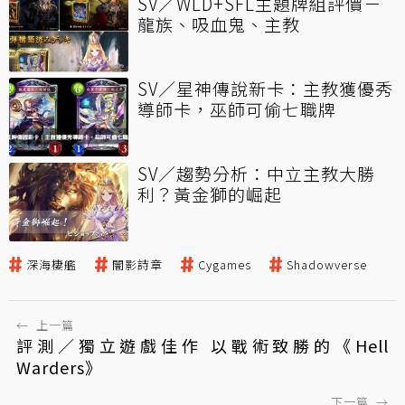
SV／WLD+SFL主題牌組評價－
龍族、吸血鬼、主教
SV／星神傳說新卡：主教獲優秀
導師卡，巫師可偷七職牌
SV／趨勢分析：中立主教大勝
利？黃金獅的崛起
深海棲艦
闇影詩章
Cygames
Shadowverse
←
上一篇
評測／獨立遊戲佳作 以戰術致勝的《Hell
Warders》
下一篇
→