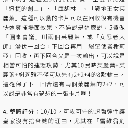
「
迅捷的劍士
」、「
庫胡林
」、「
戰地王女茱
麗葉
」這種可以動的卡片可以在回收後有機會
快速發揮場面效果。不過說是這麼說，5費做
「
圓桌會議
」叫兩個茱麗葉，或「
女忍者大
師
」潛伏一回合，下回合再用「絕望使者榭莉
亞」回收，再下回合又是一次輸出，可以說是
相當可怕的連環攻勢，尤其10費時茱麗葉+茱
麗葉+榭莉雅不僅可以先有2+2+4的8點輸出，
還確保了下一回合還有兩個茱麗葉的2+2，可
以說是非常有夢想的一張卡片啊！
4. 整體評分：
10/10，可攻可守的超強彈性讓
皇家沒有捨棄她的理由，尤其在「
雷維翁劍