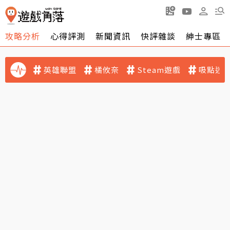
攻略分析
心得評測
新聞資訊
快評雜談
紳士專區
英雄聯盟
橘攸奈
Steam遊戲
吸點迷