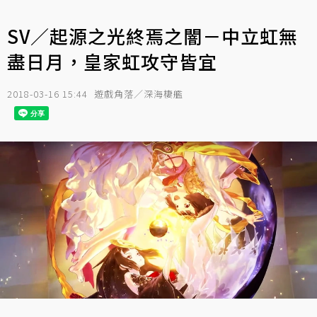
SV／起源之光終焉之闇－中立虹無
盡日月，皇家虹攻守皆宜
2018-03-16 15:44
遊戲角落／深海棲艦