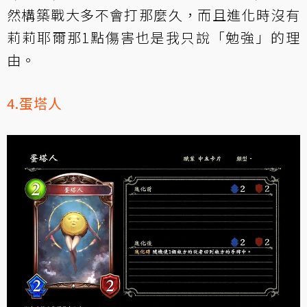
然構築戰大多不會打那麼久，而且進化時沒有
莉莉耶爾那1點傷害也是我只說「勉強」的理
由。
4.蛋塔人