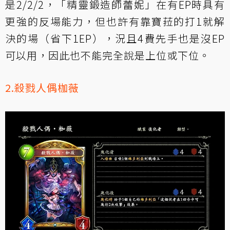
是2/2/2，「
精靈鍛造師蕾妮
」在有EP時具有
更強的反場能力，但也許有靠寶菈的打1就解
決的場（省下1EP），況且4費先手也是沒EP
可以用，因此也不能完全說是上位或下位。
2.殺戮人偶枷薇