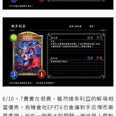
6/10。7費實在很貴，雖然維多利亞的解場相
當優秀，有機會吃EP打6也會讓對手忌憚而需
要處理，但有一個最大的問題－無論是人偶軸