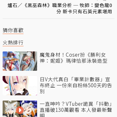
爐石／《黑巫森林》職業分析 ─ 牧師：變色龍0
分 新卡只有石英元素堪用
猜你喜歡
火熱排行
魔鬼身材！Coser扮《勝利女
神：妮姬》瑪律恰那泳裝造型
日V大代真白「畢業計數器」宣
布終止 一份來自粉絲500天的告
別
一直呻吟？VTuber詭異「抖動」
直播破130萬觀看 本人發最新聲
明