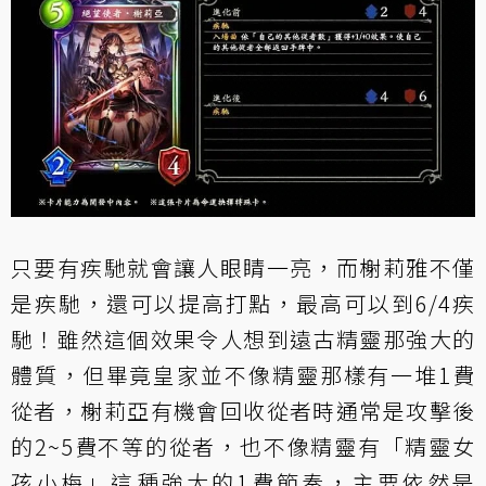
只要有疾馳就會讓人眼睛一亮，而榭莉雅不僅
是疾馳，還可以提高打點，最高可以到6/4疾
馳！雖然這個效果令人想到遠古精靈那強大的
體質，但畢竟皇家並不像精靈那樣有一堆1費
從者，榭莉亞有機會回收從者時通常是攻擊後
的2~5費不等的從者，也不像精靈有「
精靈女
孩小梅
」這種強大的1費節奏，主要依然是