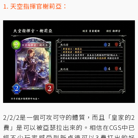
1. 天空指揮官榭莉亞：
2/2/2是一個可攻可守的體質，而且「皇家的2
費」是可以被亞瑟拉出來的。相信在CGS中已
經不少玩家感受到新貞德可以3費打出的好