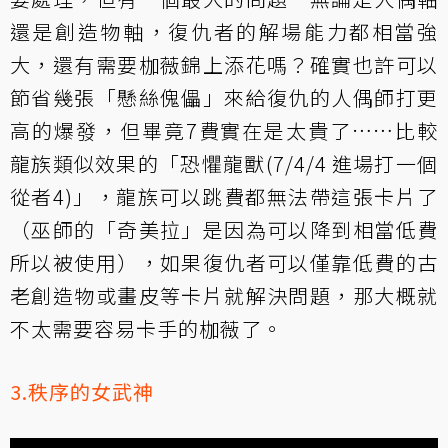
還是創造物軸，復仇者的解場能力都相當強
大，還有需要枷薇錦上添花嗎？確實也許可以
節省幾張「懸絲傀儡」來給復仇的人偶師打更
高的爆發，但畢竟7費實在是太貴了……比較
龍族類似效果的「恐懼龍獸(7/4/4 進場打一個
從者4)」，龍族可以跳費都無法帶這張卡片了
（巫師的「奇美拉」是因為可以降到相當低費
所以被使用），如果復仇者可以僅靠低費的古
老創造物或畫皮等卡片就解決問題，那大概就
不太需要容易卡手的枷薇了。
3.秩序的女武神