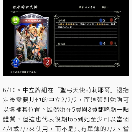
6/10。中立牌組在「
聖弓天使莉莉耶爾
」退指
定後需要其他的中立2/2/2，而這張則勉強可
以填補其位置。雖然她在5費與8費都略虧一點
體質，但這也代表後期top到她至少可以當個
4/4或7/7來使用，而不是只有單薄的2/2。當