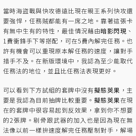
當時海盜戰與快攻德遠比現在親王系列快攻還
要強悍，任務賊都能有一席之地。靠著這張卡
有無中生有的特性，最佳情況藉由
暗影閃現
、
1費衝鋒手下等搭配，可在5費內解完任務。也
許有機會可以重現原本解任務的速度，讓對手
措手不及。在新版環境中，我認為至少能取代
任務法的地位，並且比任務法表現更好。
可以看到下方試組的套牌中沒有
擬態莢果
，主
要是我認為目前抽牌比較重要。
擬態莢果
在現
在的套牌中很容易起到反效果，拿到你不想要
的2張牌。剔骨跟武器的加入也是因為現在無
法像以前一樣拚速度解完任務壓制對手，解場