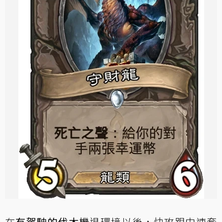
在
有駕駛的伐木機
退環境以後，快攻跟中速套