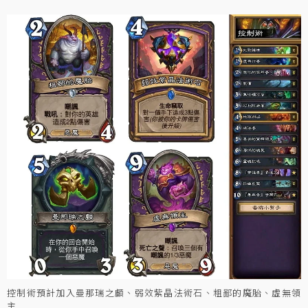
控制術預計加入曼那瑞之顱、弱效紫晶法術石、粗鄙的魔胎、虛無領
主