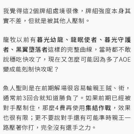
我覺得這2個牌組處境很像，牌組強度本身其
實不差，但就是被其他人壓制。
龍牧以前有
暮光幼龍、龍眠使者、暮光守護
者、黑翼墮落者
這樣的完整曲線，當時都不敢
說穩吃快攻了，現在又怎麼可能因為多了AOE
變成能剋制快攻呢？
魚人聖則是在前期解場很容易輸親王賊、術，
通常前3回合就知道勝負了。如果前期已經被
對手壓制住，那麼4費再使用
集結作戰
，效果
也很有限；更不要說對手還有可能準時親王一
路壓著你打，完全沒有還手之力。