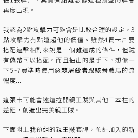
再度出現。
我認為2點攻擊力可能會是比較合理的設定，3
點攻擊力有點遠超他的價值。雖然4費卡片要
搭配連擊相對來說是一個難達成的條件，但賊
有
偽幣
可以搭配。而且抽出的是手下，想像一
下5~7費準時使用
惡棘屠殺者
跟
駭骨戰馬
的流
暢度...
這張卡可能會遠遠拉開親王賊與其他三本柱的
差距，創造出完美親王賊。
下面附上我預組的親王賊套牌，預計加入的新