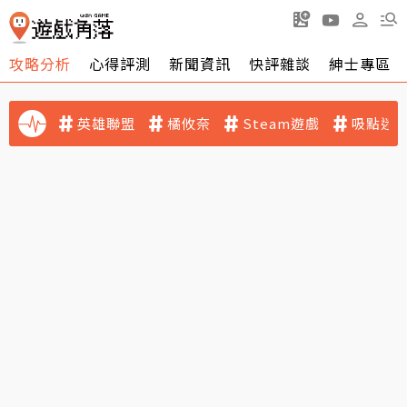
攻略分析
心得評測
新聞資訊
快評雜談
紳士專區
英雄聯盟
橘攸奈
Steam遊戲
吸點迷