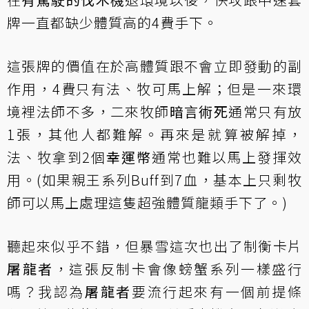
牌一直都缺少體質高的4費手下。
這張牌的價值在於高體質跟不會立即發動的副
作用，4費只有法、牧可馬上解；但是一來環
境裡法師不多，二來牧師
暗言術死
通常只有放
1張，其他人都難解。再來是就算被解掉，
法、牧拿到2個
幸運幣
通常也難以馬上發揮效
用。(如果親王系列Buff到7血，基本上只剩牧
師可以馬上處理這隻超強體質龍類手下了。)
聽起來似乎不錯，但暴雪這次也出了制衡卡片
屠龍者
，這張反制卡會像螃蟹系列一樣盛行
嗎？我認為
屠龍者
要流行起來有一個前提條