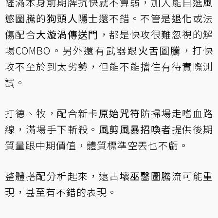
薩滿本身前期牌抗快就不算弱，加入能自選風
懲圖騰的
狗頭人隱士
還不錯。不管是
退化
或法
傷配合
大漩渦傳送門
，都是快攻很難忽視的解
場COMBO。另外還有武器跟
火舌圖騰
，打快
攻不至於到太劣勢，但能不能擋住有待實際測
試。
打德、牧，配合新卡
原始咒符
防掃場走嗜血路
線，滿場手下斬殺。
風剪風暴招喚者
提供後期
質量跟中期價值，體質標準空丟也不虧。
整體搭配分析起來，遠古
壞巫醫
圖騰流可能重
現，甚至有不錯的表現。