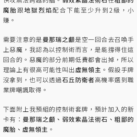
魔胎
跟
地獄烈焰
配合下能至少升到2級，小
賺。
需要注意的是
曼那瑞之顱
是空一回合去召喚手
上惡魔，我認為以控制術而言，是能撐得住這
回合的。惡魔的部分前期低費都會出掉，所以
理論上有很高可能性叫出
虛無領主
。假設手牌
沒拿到，也可以透過
石丘防衛者
高機率選到職
業牌嘲諷取得。
下面附上我預組的控制術套牌，預計加入的新
卡有：
曼那瑞之顱、弱效紫晶法術石、粗鄙的
魔胎、虛無領主
。