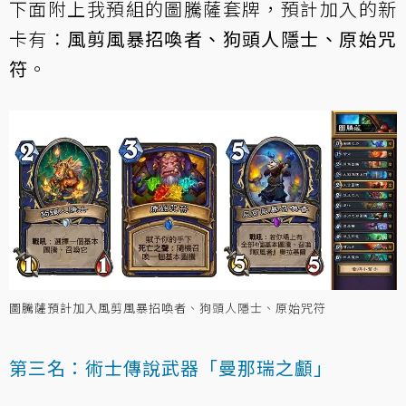
下面附上我預組的圖騰薩套牌，預計加入的新
卡有：
風剪風暴招喚者、狗頭人隱士、原始咒
符
。
圖騰薩預計加入風剪風暴招喚者、狗頭人隱士、原始咒符
第三名：術士傳說武器「曼那瑞之顱」