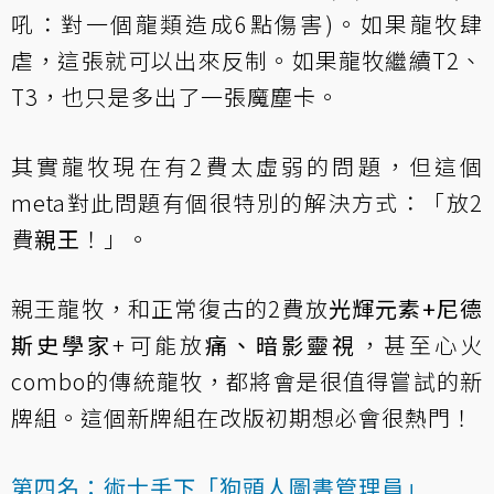
吼：對一個龍類造成6點傷害)。如果龍牧肆
虐，這張就可以出來反制。如果龍牧繼續T2、
T3，也只是多出了一張魔塵卡。
其實龍牧現在有2費太虛弱的問題，但這個
meta對此問題有個很特別的解決方式：「放2
費
親王
！」。
親王龍牧，和正常復古的2費放
光輝元素+尼德
斯史學家
+可能放
痛、暗影靈視
，甚至心火
combo的傳統龍牧，都將會是很值得嘗試的新
牌組。這個新牌組在改版初期想必會很熱門！
第四名：術士手下「狗頭人圖書管理員」