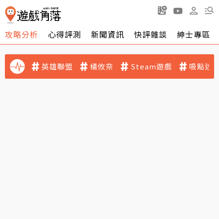
攻略分析
心得評測
新聞資訊
快評雜談
紳士專區
英雄聯盟
橘攸奈
Steam遊戲
吸點迷