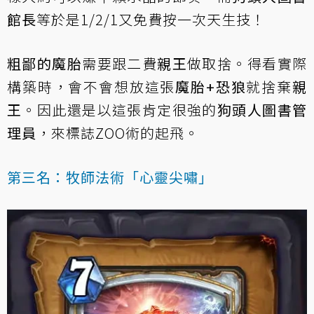
館長
等於是1/2/1又免費按一次天生技！
粗鄙的魔胎
需要跟二費
親王
做取捨。得看實際
構築時，會不會想放這張
魔胎+恐狼
就捨棄
親
王
。因此還是以這張肯定很強的
狗頭人圖書管
理員
，來標誌ZOO術的起飛。
第三名：牧師法術「心靈尖嘯」