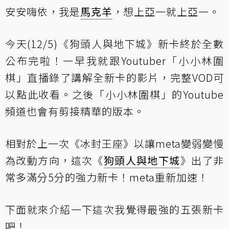
安安嗨依，我是
馬克羊
，想上亞一就上亞一。
今天(12/5
)《狗頭人與地下城》新卡
終於全數
公布完啦！一早我就跟Youtuber「小小林圍
棋」直播錄了講解全新卡的影片，完整VOD可
以
點此收看
。之後「小小林圍棋」的Youtube
頻道也會有剪接精華的版本。
相對於上一次《冰封王座》以讓meta變弱變慢
為改動方向，這次《
狗頭人與地下城
》出了非
常多滿分5分的強力新卡！meta重新加速！
下面就來介紹一下這次我覺得最強的五張新卡
吧！