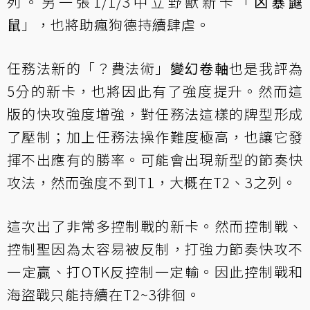
列。另一張1/1/3中立野獸新卡「
凶暴鼴
鼠
」，也將助瘋狗德持續肆虐。
任務法新的「？費法術」
變幻卷軸
也是我評為
5分的新卡，也將因此有了強度提升。然而這
版的快攻強度增強，對任務法這樣的牌型形成
了壓制；加上任務法操作難度極高，也讓它發
揮不出應有的勝率。可能會出現新型的節奏快
攻法，然而強度不到T1，大概在T2、3之列。
這次出了非常多控制戰的新卡。然而控制戰、
控制聖因為太容易被反制，打強力節奏快攻不
一定贏、打OTK反控制一定輸。因此控制戰和
海盜戰只能持續在T2~3徘徊。