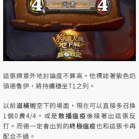
這張牌意外地討論度不算高。他標誌著紫色奶
頭德魯伊，將持續穩坐T1之列。
以前
滋補術
空下的場面，現在可以直接多召換
1個0費4/4。或是
散播瘟疫
後接著出這張反
打。而德一定會出到的
終極瘟疫
也和這張卡再
配合不過。