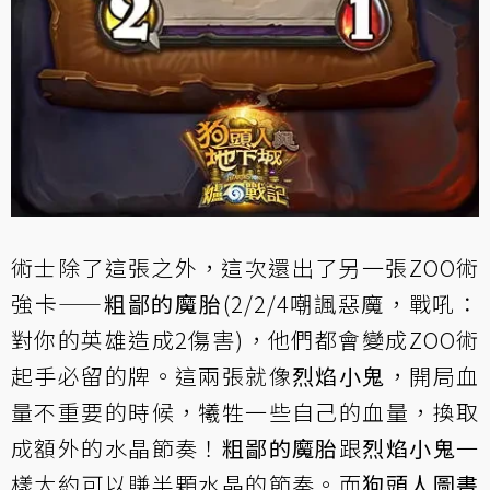
術士除了這張之外，這次還出了另一張ZOO術
強卡——
粗鄙的魔胎
(2/2/4嘲諷惡魔，戰吼：
對你的英雄造成2傷害)，他們都會變成ZOO術
起手必留的牌。這兩張就像
烈焰小鬼
，開局血
量不重要的時候，犧牲一些自己的血量，換取
成額外的水晶節奏！
粗鄙的魔胎
跟
烈焰小鬼
一
樣大約可以賺半顆水晶的節奏。而
狗頭人圖書