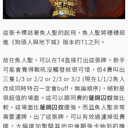
這張卡標誌著魚人聖的起飛，魚人聖將穩穩殺
進《狗頭人與地下城》版本的T1之列。
放在魚人聖，可以在T4直接打出這張牌。新手
可能會覺得戰吼沒觸發就很可惜，但4費叫出
三隻1/3 or 2/2 or 2/3 or 3/2 (現在1/1/2魚人
改成同時特召一定會buff，無論順序)，絕對是
很超值的場面。這可以跟同費的
薩鋼囚奴
做比
較，這場面比
薩鋼囚奴
還強。而且魚人聖非常
需要濾牌，出了這張牌，可以有效過濾掉低費
牌，大幅增加聖騎其他中後期強卡抽到的機