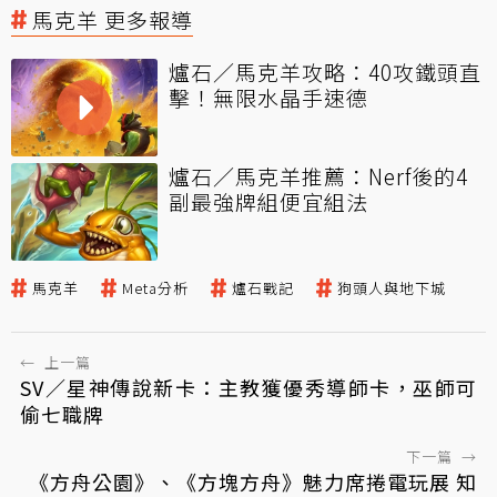
馬克羊 更多報導
爐石／馬克羊攻略：40攻鐵頭直
擊！無限水晶手速德
爐石／馬克羊推薦：Nerf後的4
副最強牌組便宜組法
馬克羊
Meta分析
爐石戰記
狗頭人與地下城
←
上一篇
SV／星神傳說新卡：主教獲優秀導師卡，巫師可
偷七職牌
下一篇
→
《方舟公園》、《方塊方舟》魅力席捲電玩展 知