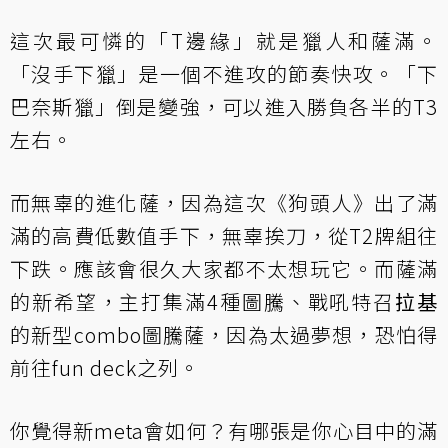
這次最可憐的「T邊緣」就是獵人和薩滿。
「沒手下獵」是一個不進攻的節奏快攻。「下
巴奈斯獵」倒是變強，可以進入勝負各半的T3
左右。
而無辜的進化薩，因為這次《狗頭人》出了滿
滿的高費低數值手下，無辜挨刀，從T2牌組往
下跌。應該會很久大家都不太想玩它。而薩滿
的新希望，主打集滿4種圖騰、戰吼特召
拉基
的新型combo圖騰薩，因為太過夢想，恐怕得
前往fun deck之列。
你覺得新meta會如何？有哪張是你心目中的滿