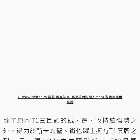
在 www.twitch.tv 觀賞 馬克羊 的 馬克羊對狗頭人meta 各職業強度
預測
除了原本T1三巨頭的賊、德、牧持續強勢之
外，得力於新卡的聖、術也躍上擁有T1套牌之