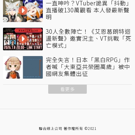
一直呻吟？VTuber詭異「抖動」
直播破130萬觀看 本人發最新聲
明
30人全數陣亡！《艾恩葛朗特迴
盪新聲》邀實況主、VT挑戰「死
亡模式」
完全失言！日本「黑白RPG」作
者喊「大東亞共榮圈萬歲」被中
國網友集體出征
看更多
聯合線上公司 著作權所有 ©2021