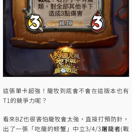
這張單卡超強！龍牧到底會不會在這版本也有
T1的競爭力呢？
看來BZ也很害怕龍牧會太強，直接打預防針，
出了一張「吃龍的螃蟹」中立3/4/3
屠龍者
(戰