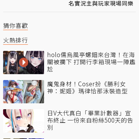
名實況主與玩家現場同樂
猜你喜歡
火熱排行
holo儒烏風亭螺鈿來台灣！在海
關被攔下 打開行李箱現場一陣尷
尬
魔鬼身材！Coser扮《勝利女
神：妮姬》瑪律恰那泳裝造型
日V大代真白「畢業計數器」宣
布終止 一份來自粉絲500天的告
別