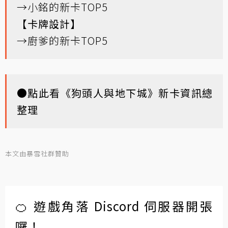
→
小銘的新卡TOP5
【卡牌設計】
→
廚爹的新卡TOP5
●
點此看《狗頭人與地下城》新卡資訊總
整理
本文由暴雪社群贊助
🍊 遊戲角落 Discord 伺服器開張
囉！