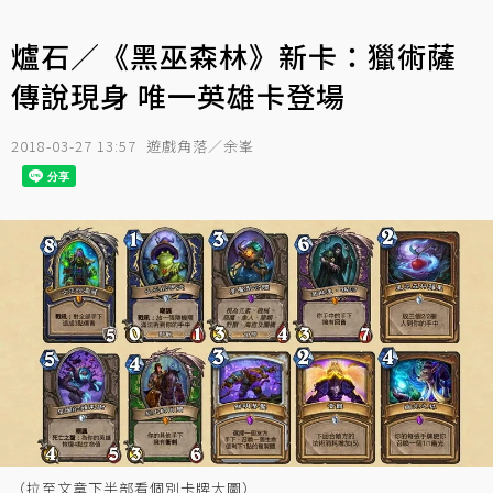
爐石／《黑巫森林》新卡：獵術薩
傳說現身 唯一英雄卡登場
2018-03-27 13:57
遊戲角落／余峯
（拉至文章下半部看個別卡牌大圖）