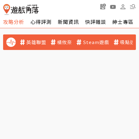
攻略分析
心得評測
新聞資訊
快評雜談
紳士專區
英雄聯盟
橘攸奈
Steam遊戲
吸點迷