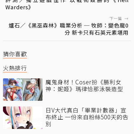
Warders》
下一篇
→
爐石／《黑巫森林》職業分析 ─ 牧師：變色龍0
分 新卡只有石英元素堪用
猜你喜歡
火熱排行
魔鬼身材！Coser扮《勝利女
神：妮姬》瑪律恰那泳裝造型
日V大代真白「畢業計數器」宣
布終止 一份來自粉絲500天的告
別