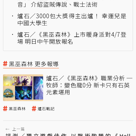
音」 介紹盜賊傳說、戰士法術
爐石／3000包大獎得主出爐！ 幸運兒是
中國大學生
爐石／《黑巫森林》上市暖身派對4/7登
場 明日中午開放報名
黑巫森林 更多報導
爐石／《黑巫森林》職業分析 ─
牧師：變色龍0分 新卡只有石英
元素堪用
黑巫森林
爐石戰記
←
上一篇
評測／獨立遊戲佳作 以戰術致勝的《Hell