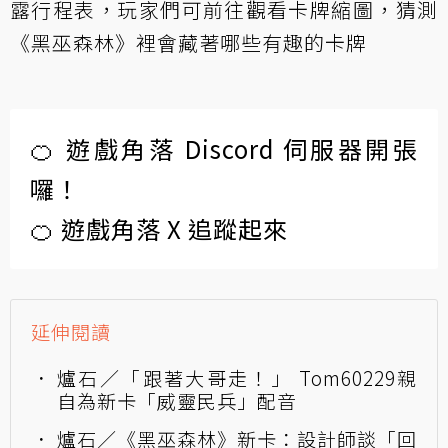
露行程表
，玩家們可前往觀看卡牌縮圖，猜測
《黑巫森林》裡會藏著哪些有趣的卡牌
🍊 遊戲角落 Discord 伺服器開張
囉！
🍊 遊戲角落 X 追蹤起來
延伸閱讀
爐石／「跟著大哥走！」 Tom60229親
自為新卡「威靈民兵」配音
爐石／《黑巫森林》新卡：設計師談「回