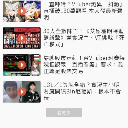
一直呻吟？VTuber詭異「抖動」
直播破130萬觀看 本人發最新聲
明
30人全數陣亡！《艾恩葛朗特迴
盪新聲》邀實況主、VT挑戰「死
亡模式」
靠聊股市走紅！台VTuber珂賽特
婉拒觀眾「直播看盤」要求：我
正職是股票交易
LOL／1等就全錯？實況主小明
劍魔開噴Bin厄薩斯：根本不會
玩
看更多