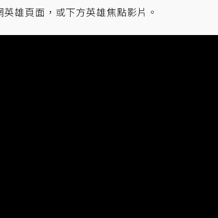
網英雄頁面
，或下方英雄焦點影片。