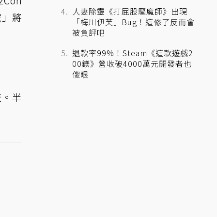
Con
人妻除靈《打屁股驅魔師》出現
藏」將
「梅川伊芙」Bug！這修了反而會
被負評吧
退款率99%！Steam《這款遊戲2
00鎂》營收破4000萬元開發者也
傻眼
查。半