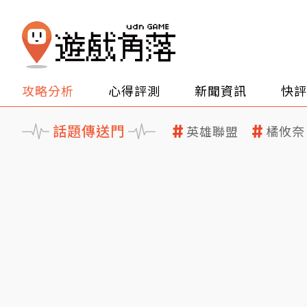
攻略分析
心得評測
新聞資訊
快評
話題傳送門
英雄聯盟
橘攸奈