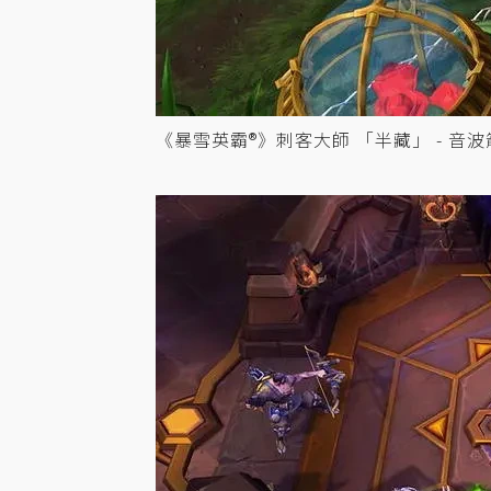
《暴雪英霸®》刺客大師 「半藏」 - 音波