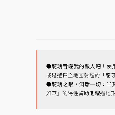
●
龍魂吞噬我的敵人吧！
使
或是選擇全地圖射程的「龍
●
龍魂之眼，洞悉一切：
半
如燕」的特性幫助他躍過地