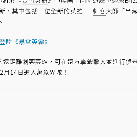
即將於《
暴雪英霸
》中展開，同時遊戲也迎來Blizz
更新，其中包括一位全新的英雄 －
刺客
大師「半
。
將登陸《暴雪英霸》
的遠距離刺客英雄，可在遠方擊殺敵人並進行偵
2月14日進入萬象界域！