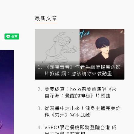
最新文章
《熱舞青春》作者手繪流暢舞蹈影
片掀議 網：應該請你來做動畫
美夢成真！holo森美聲演唱《來
自深淵：覺醒的神秘》片頭曲
從漫畫中走出來！健身主播完美詮
釋《刃牙》宮本武藏
VSPO!限定餐廳即將登陸台港 成
員主視覺提前亮相