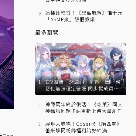
這樣比較香！《碧藍航線》推千元
「ASMR米」飯糰掀議
最多瀏覽
日V團體「深淵組」解散！因財務
惡化無法穩定營運 同步揭成員未
來去向
神隱兩年終於復活！《冰菓》同人
神繪師回歸 P站重新上傳大量創作
展現大胸襟！Coser扮《絕區零》
蕾米埃爾粉絲福利給好給滿