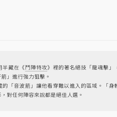
用半藏在《
鬥陣特攻
》裡的著名絕技「龍魂擊」
牙箭」進行強力狙擊。
藏的「音波箭」讓他看穿難以進入的區域。「身
形，對任何陣容來說都是絕佳人選。