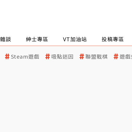
雜談
紳士專區
VT加油站
投稿專區
Steam遊戲
吸點迷因
聯盟戰棋
遊戲