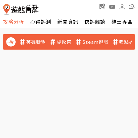
攻略分析
心得評測
新聞資訊
快評雜談
紳士專區
英雄聯盟
橘攸奈
Steam遊戲
吸點迷