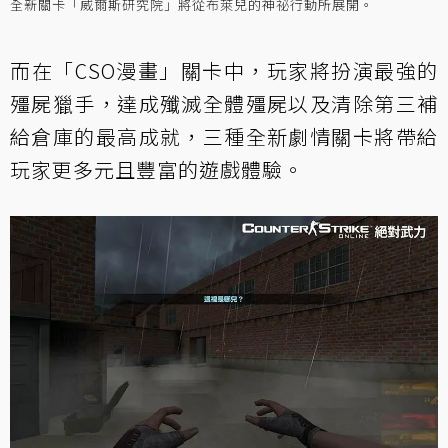
全新關卡「威爾斯研究院」將從布萊兒的神祕行動所展開。
而在「CSO漫畫」關卡中，玩家將扮演最強的
殭屍獵手，達成殲滅全體殭屍以及清除第三補
給倉庫的最高成就，三種全新劇情關卡將帶給
玩家更多元且豐富的遊戲體驗。