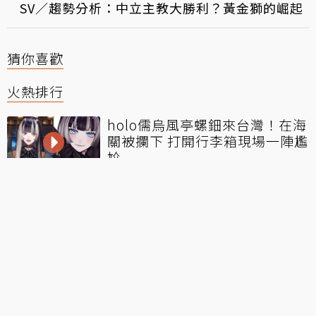
SV／趨勢分析：中立主教大勝利？黃金獅的崛起
猜你喜歡
火熱排行
holo儒烏風亭螺鈿來台灣！在海
關被攔下 打開行李箱現場一陣尷
尬
魔鬼身材！Coser扮《勝利女
神：妮姬》瑪律恰那泳裝造型
日V大代真白「畢業計數器」宣
布終止 一份來自粉絲500天的告
別