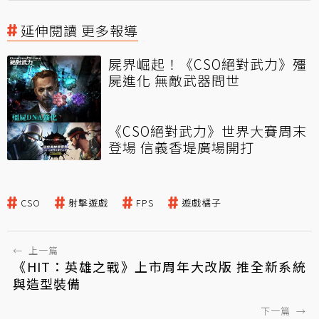
延伸閱讀 更多報導
屍界崛起！《CSO絕對武力》殭
屍進化 無敵武器問世
《CSO絕對武力》世界大賽周末
登場 信義香堤廣場開打
CSO
射擊遊戲
FPS
遊戲橘子
←
上一篇
《HIT：英雄之戰》上市周年大改版 推全新系統
與造型裝備
下一篇
→