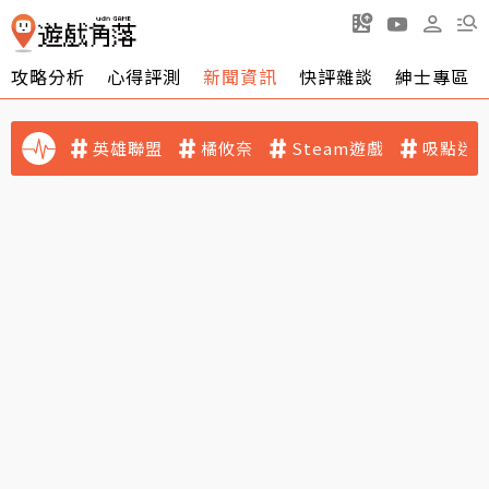
攻略分析
心得評測
新聞資訊
快評雜談
紳士專區
英雄聯盟
橘攸奈
Steam遊戲
吸點迷