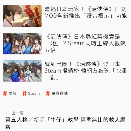
造福日本玩家！《活俠傳》日文
MOD全新推出「讀音標示」功能
《活俠傳》日本爆紅契機竟是
「她」？Steam同時上線人數飆
五倍
醜到出圈！《活俠傳》登日本
Steam暢銷榜 韓網友敲碗「快畫
二創」
武俠
Steam
單機遊戲
←
上一篇
第五人格／新手「牛仔」教學 精準無比的救人繩
索