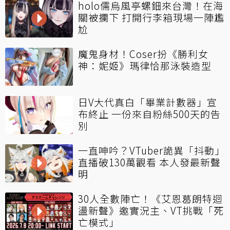
holo儒烏風亭螺鈿來台灣！在海
關被攔下 打開行李箱現場一陣尷
尬
魔鬼身材！Coser扮《勝利女
神：妮姬》瑪律恰那泳裝造型
日V大代真白「畢業計數器」宣
布終止 一份來自粉絲500天的告
別
一直呻吟？VTuber詭異「抖動」
直播破130萬觀看 本人發最新聲
明
30人全數陣亡！《艾恩葛朗特迴
盪新聲》邀實況主、VT挑戰「死
亡模式」