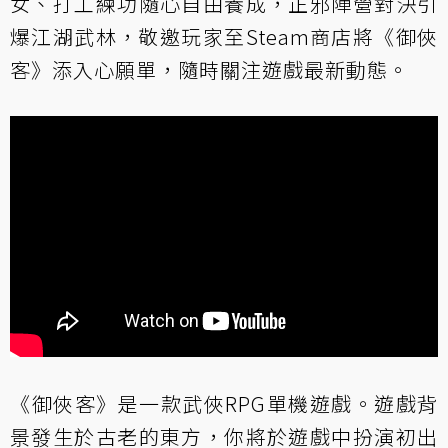
女、打工練功隨心自由養成，正邪陣營對決引
爆江湖武林，敬邀玩家至Steam商店將《御俠
客》添入心願單，隨時關注遊戲最新動態。
《御俠客》是一款武俠RPG單機遊戲。遊戲背
景發生於古老的東方，你將於遊戲中扮演初出