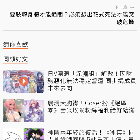
下一篇
→
要肢解身體才能通關？必須想出花式死法才能突
破危機
猜你喜歡
同類好文
日V團體「深淵組」解散！因財
務惡化無法穩定營運 同步揭成員
未來去向
展現大胸襟！Coser扮《絕區
零》蕾米埃爾粉絲福利給好給滿
神隱兩年終於復活！《冰菓》同
人神繪師回歸 P站重新上傳大量