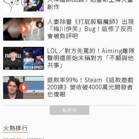
創作
人妻除靈《打屁股驅魔師》出現
「梅川伊芙」Bug！這修了反而
會被負評吧
LOL／對方先罵的！Aiming離隊
聲明還原始末稱對方「不願與他
共事」
退款率99%！Steam《這款遊戲
200鎂》營收破4000萬元開發者
也傻眼
看更多
火熱排行