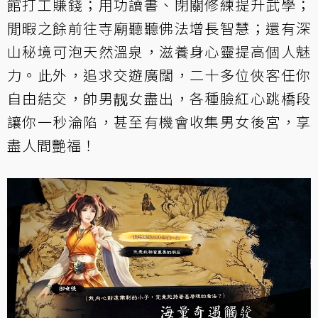
館打工賺錢；用功讀書、閉關修練提升武學；
閒暇之餘前往寺廟聽聽佛法增長智慧；還有深
山秘境可泡天然溫泉，滋養身心靈提高個人魅
力。此外，追求交遊廣闊，二十多位俠客任你
自由結交，帥男靓女盡出，各種臉紅心跳橋段
讓你一秒淪陷，甚至有機會收集男女後宮，享
盡人間艷福！