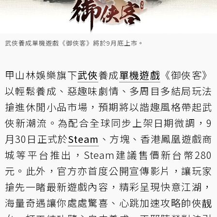
武俠養成單機遊戲《御俠客》將於9月底上市。
甲山林娛樂旗下
武俠
養成
單機遊戲
《御俠客》
以輕鬆養成、惡趣味劇情、多周目多結局玩法
搶進休閒小品市場，預期將以諧趣風格帶起武
俠新潮流。為配合全球同步上架日期微調，9
月30日正式於
Steam
、方塊、香港鳳凰遊戲商
城等平台推出，Steam建議售價新台幣280
元。此外，官方亦首度公開宣傳影片，讓玩家
搶先一睹最新遊戲內容，精彩呈現快意江湖，
海量奇遇讓你處處驚喜、心跳加速攻略帥俠靓