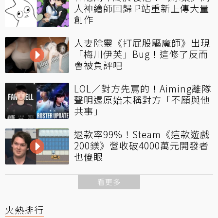
人神繪師回歸 P站重新上傳大量
創作
人妻除靈《打屁股驅魔師》出現
「梅川伊芙」Bug！這修了反而
會被負評吧
LOL／對方先罵的！Aiming離隊
聲明還原始末稱對方「不願與他
共事」
退款率99%！Steam《這款遊戲
200鎂》營收破4000萬元開發者
也傻眼
看更多
火熱排行