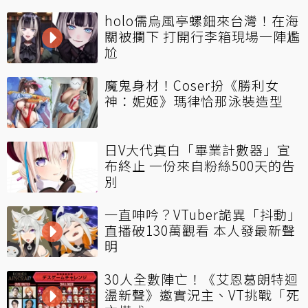
holo儒烏風亭螺鈿來台灣！在海
關被攔下 打開行李箱現場一陣尷
尬
魔鬼身材！Coser扮《勝利女
神：妮姬》瑪律恰那泳裝造型
日V大代真白「畢業計數器」宣
布終止 一份來自粉絲500天的告
別
一直呻吟？VTuber詭異「抖動」
直播破130萬觀看 本人發最新聲
明
30人全數陣亡！《艾恩葛朗特迴
盪新聲》邀實況主、VT挑戰「死