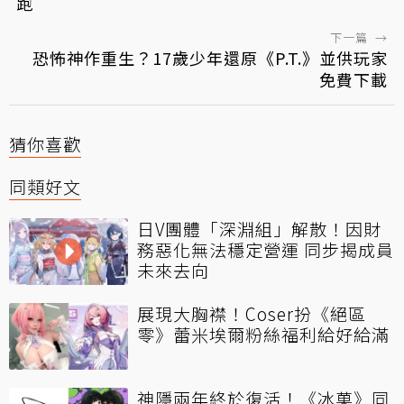
跑
下一篇
→
恐怖神作重生？17歲少年還原《P.T.》並供玩家
免費下載
猜你喜歡
同類好文
日V團體「深淵組」解散！因財
務惡化無法穩定營運 同步揭成員
未來去向
展現大胸襟！Coser扮《絕區
零》蕾米埃爾粉絲福利給好給滿
神隱兩年終於復活！《冰菓》同