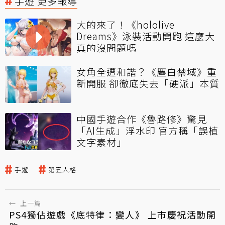
手遊 更多報導
大的來了！《hololive
Dreams》泳裝活動開跑 這麼大
真的沒問題嗎
女角全遭和諧？《塵白禁域》重
新開服 卻徹底失去「硬派」本質
中國手遊合作《魯路修》驚見
「AI生成」浮水印 官方稱「誤植
文字素材」
手遊
第五人格
←
上一篇
PS4獨佔遊戲《底特律：變人》 上市慶祝活動開