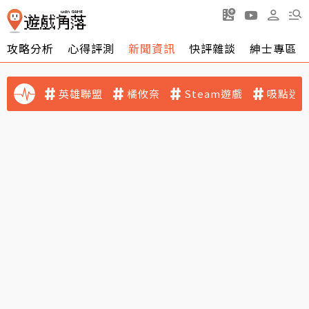
攻略分析
心得評測
新聞資訊
快評雜談
紳士專區
英雄聯盟
橘攸奈
Steam遊戲
吸點迷