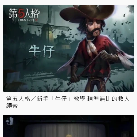
第五人格／ 想當誰就當誰 「幸運兒」這樣玩
就對了