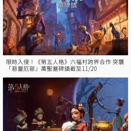
限時入侵！《第五人格》六福村跨界合作 突襲
「惡靈厄惡」萬聖墓碑鎮截至11/20