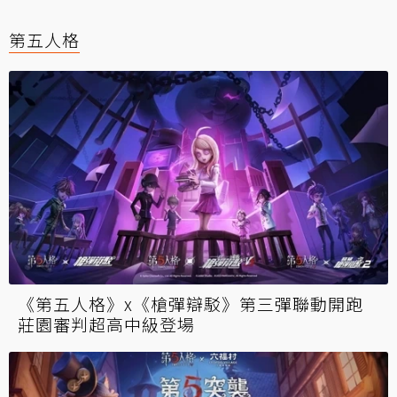
第五人格
《第五人格》x《槍彈辯駁》第三彈聯動開跑
莊園審判超高中級登場