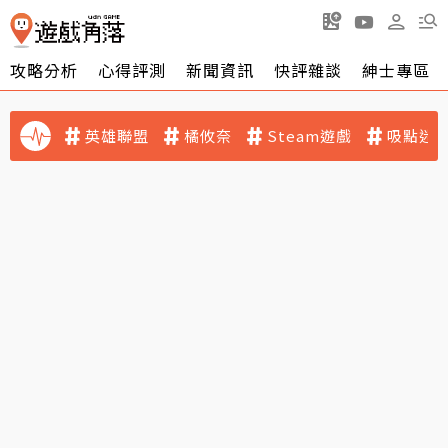
攻略分析
心得評測
新聞資訊
快評雜談
紳士專區
英雄聯盟
橘攸奈
Steam遊戲
吸點迷