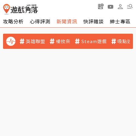
攻略分析
心得評測
新聞資訊
快評雜談
紳士專區
英雄聯盟
橘攸奈
Steam遊戲
吸點迷