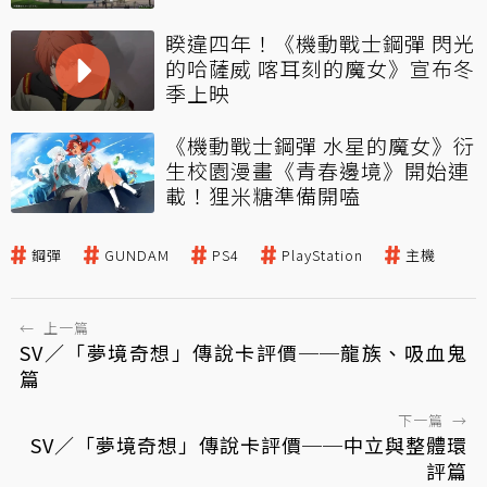
睽違四年！《機動戰士鋼彈 閃光
的哈薩威 喀耳刻的魔女》宣布冬
季上映
《機動戰士鋼彈 水星的魔女》衍
生校園漫畫《青春邊境》開始連
載！狸米糖準備開嗑
鋼彈
GUNDAM
PS4
PlayStation
主機
←
上一篇
SV／「夢境奇想」傳說卡評價──龍族、吸血鬼
篇
下一篇
→
SV／「夢境奇想」傳說卡評價──中立與整體環
評篇