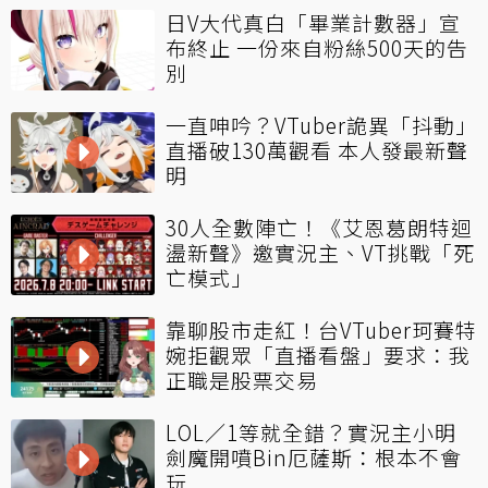
日V大代真白「畢業計數器」宣
布終止 一份來自粉絲500天的告
別
一直呻吟？VTuber詭異「抖動」
直播破130萬觀看 本人發最新聲
明
30人全數陣亡！《艾恩葛朗特迴
盪新聲》邀實況主、VT挑戰「死
亡模式」
靠聊股市走紅！台VTuber珂賽特
婉拒觀眾「直播看盤」要求：我
正職是股票交易
LOL／1等就全錯？實況主小明
劍魔開噴Bin厄薩斯：根本不會
玩