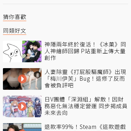
猜你喜歡
同類好文
神隱兩年終於復活！《冰菓》同
人神繪師回歸 P站重新上傳大量
創作
人妻除靈《打屁股驅魔師》出現
「梅川伊芙」Bug！這修了反而
會被負評吧
日V團體「深淵組」解散！因財
務惡化無法穩定營運 同步揭成員
未來去向
退款率99%！Steam《這款遊戲