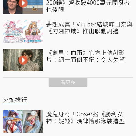
200鎂》營收破4000萬元開發者
也傻眼
夢想成真！VTuber結城昨日奈與
《刀劍神域》推出聯動周邊
《劍星：血雨》官方上傳AI影
片！網一面倒不挺：令人失望
看更多
火熱排行
魔鬼身材！Coser扮《勝利女
神：妮姬》瑪律恰那泳裝造型