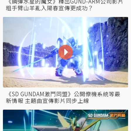
《鋼彈水星的魔女》釋出GUND-ARM公司影片
粗手臂山羊亂入陽春宣傳更成功？
《SD GUNDAM激鬥同盟》公開僚機系統等最
新情報 主題曲宣傳影片同步上線