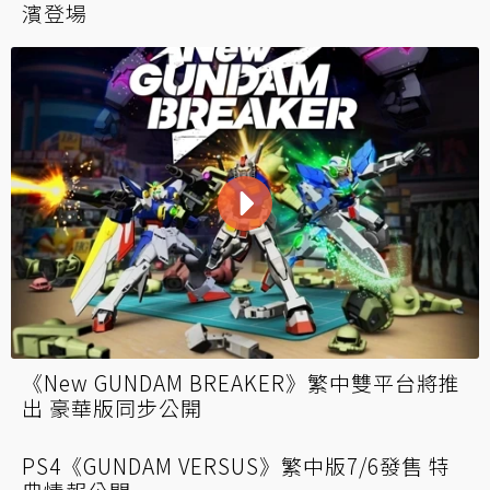
巨型鋼彈展示影片太震撼引「阿姆羅本人」驚
嘆 粉絲興奮：趕快進駕駛艙吧！
自由鋼彈2021年降臨中國 1:1實物大座落上
海