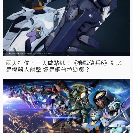
兩天打仗、三天做貼紙！《機戰傭兵6》到底
是機器人射擊 還是鋼普拉遊戲？