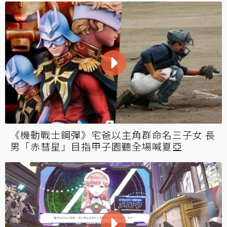
《機動戰士鋼彈》宅爸以主角群命名三子女 長
男「赤彗星」目指甲子園聽全場喊夏亞