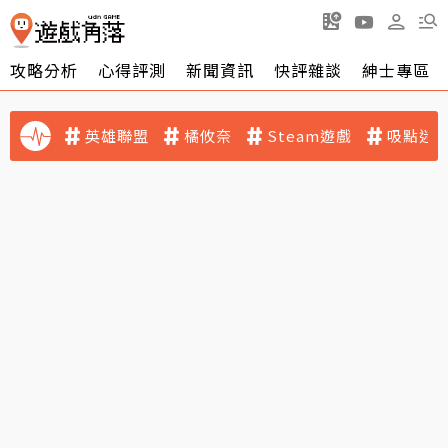
攻略分析
心得評測
新聞資訊
快評雜談
紳士專區
英雄聯盟
橘攸奈
Steam遊戲
吸點迷