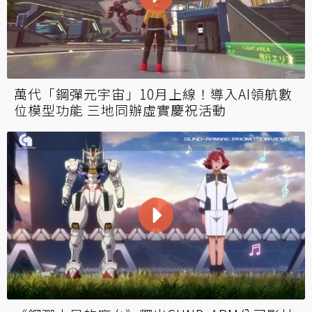
萬代「鋼彈元宇宙」10月上線！導入AI領航數
位模型功能 三地同辦虛實慶祝活動