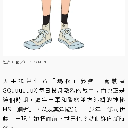
涅安。 圖／GUNDAM.INFO
天手讓葉化名「瑪秋」參賽，駕駛著
GQuuuuuuX 每日投身激烈的戰鬥；而也正是
這個時期，遭宇宙軍和警察雙方追緝的神秘
MS「鋼彈」，以及其駕駛員──少年「修司伊
藤」出現在她們面前。世界也將就此迎向新時
代。