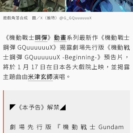
遊戲角落合成 圖／X（推特）@G_GQuuuuuuX
《機動戰士
鋼彈
》
動畫
系列最新作《機動戰士
鋼彈 GQuuuuuuX》揭露劇場先行版《機動戦
士鋼彈 GQuuuuuuX -Beginning-》預告片，
將於 1 月 17 日在日本各大戲院上映，並揭露
主題曲由
米津玄師
演唱。
◤《本予告》解禁◢
劇場先行版『機動戦士Gundam