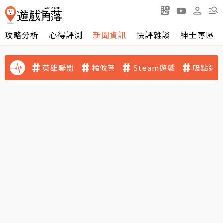
攻略分析
心得評測
新聞資訊
快評雜談
紳士專區
英雄聯盟
橘攸奈
Steam遊戲
吸點迷