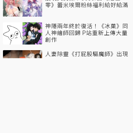
零》蕾米埃爾粉絲福利給好給滿
神隱兩年終於復活！《冰菓》同
人神繪師回歸 P站重新上傳大量
創作
人妻除靈《打屁股驅魔師》出現
「梅川伊芙」Bug！這修了反而
會被負評吧
LOL／對方先罵的！Aiming離隊
聲明還原始末稱對方「不願與他
共事」
退款率99%！Steam《這款遊戲
200鎂》營收破4000萬元開發者
也傻眼