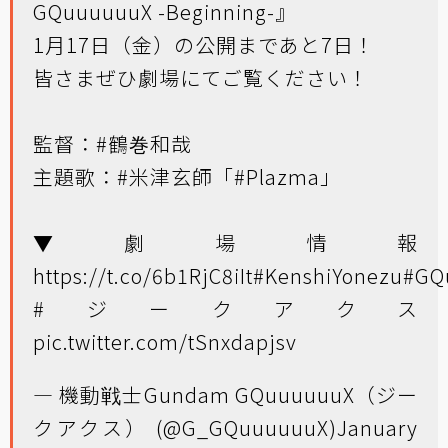
GQuuuuuuX -Beginning-』
1月17日（金）の公開まであと7日！
皆さまぜひ劇場にてご覧ください！
監督：
#鶴巻和哉
主題歌：
#米津玄師
「
#Plazma
」
▼劇場情報
https://t.co/6b1RjC8iIt
#KenshiYonezu
#GQ
#ジークアクス
pic.twitter.com/tSnxdapjsv
— 機動戦士Gundam GQuuuuuuX（ジー
クアクス） (@G_GQuuuuuuX)
January