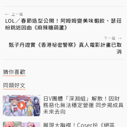
←
上一篇
LOL／春節造型公開！阿姆姆變美味蝦餃、瑟菈
紛跳迷因曲《麻辣糖葫蘆》
下一篇
→
甄子丹證實《香港祕密警察》真人電影計畫已取
消
猜你喜歡
同類好文
日V團體「深淵組」解散！因財
務惡化無法穩定營運 同步揭成員
未來去向
展現大胸襟！Coser扮《絕區