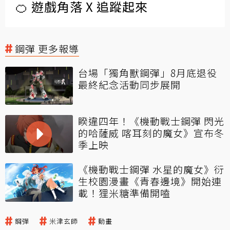
🍊 遊戲角落 X 追蹤起來
鋼彈 更多報導
台場「獨角獸鋼彈」8月底退役
最終紀念活動同步展開
睽違四年！《機動戰士鋼彈 閃光
的哈薩威 喀耳刻的魔女》宣布冬
季上映
《機動戰士鋼彈 水星的魔女》衍
生校園漫畫《青春邊境》開始連
載！狸米糖準備開嗑
鋼彈
米津玄師
動畫