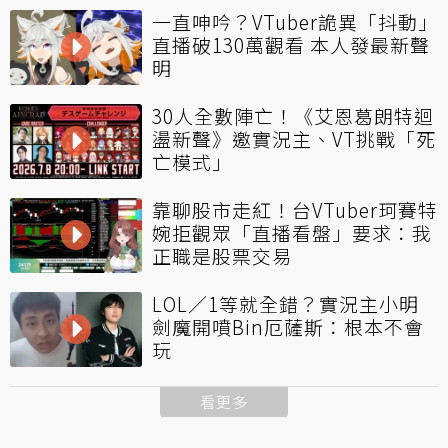
一直呻吟？VTuber詭異「抖動」
直播破130萬觀看 本人發最新聲
明
30人全數陣亡！《艾恩葛朗特迴
盪新聲》邀實況主、VT挑戰「死
亡模式」
靠聊股市走紅！台VTuber珂賽特
婉拒觀眾「直播看盤」要求：我
正職是股票交易
LOL／1等就全錯？實況主小明
劍魔開噴Bin厄薩斯：根本不會
玩
看更多