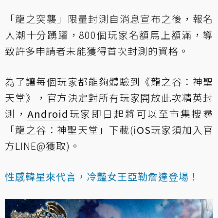
「龍之突襲」限量封測自消息宣布之後，報名
人潮十分踴躍，800個玩家名額馬上額滿，導
致許多申請者未能獲得首次封測的資格。
為了讓每個玩家都能夠體驗到《龍之谷：神聖
天堂》，官方決定對所有玩家開放此次精英封
測，
Android
玩家即日起將可以至市集搜尋
「龍之谷：神聖天堂」下載(
iOS
玩家須加入官
方LINE@獲取)。
性感韓星來代言，冷豔女王亞勒詹達登場！