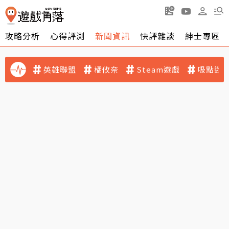
攻略分析
心得評測
新聞資訊
快評雜談
紳士專區
英雄聯盟
橘攸奈
Steam遊戲
吸點迷