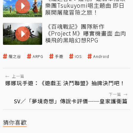
樂團Tsukuyomi唱主題曲 即日
展開屠龍冒險之旅！
《百魂戰記》團隊新作
《Project M》曝實機畫面 血肉
橫飛的黑暗幻想RPG
龍之谷
ARPG
手遊
iOS
Android
←
上一篇
娜娜玩手遊：《遊戲王 決鬥聯盟》抽牌決鬥吧！
下一篇
→
SV／「夢境奇想」傳說卡評價──皇家護衛篇
猜你喜歡