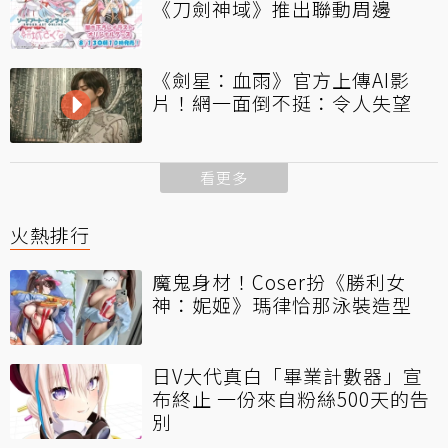
《刀劍神域》推出聯動周邊
《劍星：血雨》官方上傳AI影
片！網一面倒不挺：令人失望
看更多
火熱排行
魔鬼身材！Coser扮《勝利女
神：妮姬》瑪律恰那泳裝造型
日V大代真白「畢業計數器」宣
布終止 一份來自粉絲500天的告
別