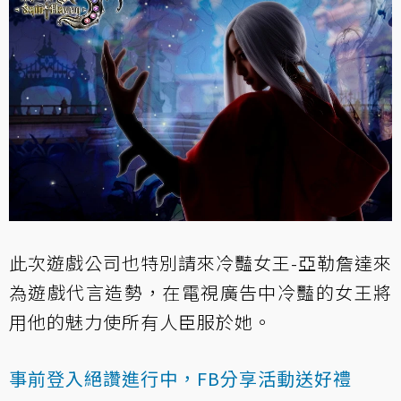
此次遊戲公司也特別請來冷豔女王-亞勒詹達來
為遊戲代言造勢，在電視廣告中冷豔的女王將
用他的魅力使所有人臣服於她。
事前登入絕讚進行中，FB分享活動送好禮