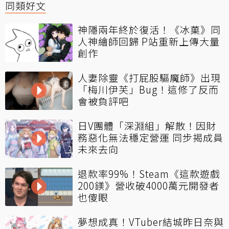
同類好文
神隱兩年終於復活！《冰菓》同
人神繪師回歸 P站重新上傳大量
創作
人妻除靈《打屁股驅魔師》出現
「梅川伊芙」Bug！這修了反而
會被負評吧
日V團體「深淵組」解散！因財
務惡化無法穩定營運 同步揭成員
未來去向
退款率99%！Steam《這款遊戲
200鎂》營收破4000萬元開發者
也傻眼
夢想成真！VTuber結城昨日奈與