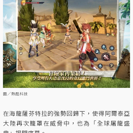
圖／熱酷科技
在海龍薩芬特拉的強勢回歸下，使得阿爾泰亞
大陸再次籠罩在威脅中，也為「全球屠龍盛
典」揭開序幕。