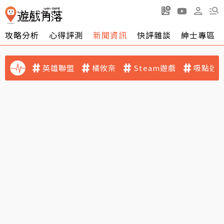
攻略分析
心得評測
新聞資訊
快評雜談
紳士專區
英雄聯盟
橘攸奈
Steam遊戲
吸點迷