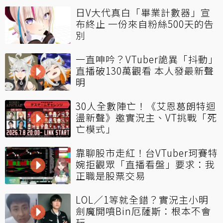
日V大代真白「畢業計數器」宣
布終止 一份來自粉絲500天的告
別
一直呻吟？VTuber詭異「抖動」
直播破130萬觀看 本人發最新聲
明
30人全數陣亡！《艾恩葛朗特迴
盪新聲》邀實況主、VT挑戰「死
亡模式」
靠聊股市走紅！台VTuber珂賽特
婉拒觀眾「直播看盤」要求：我
正職是股票交易
LOL／1等就全錯？實況主小明
劍魔開噴Bin厄薩斯：根本不會
玩