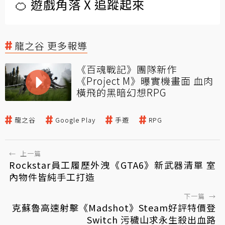
🍊 遊戲角落 X 追蹤起來
龍之谷 更多報導
《百魂戰記》團隊新作
《Project M》曝實機畫面 血肉
橫飛的黑暗幻想RPG
龍之谷
Google Play
手遊
RPG
←
上一篇
Rockstar員工履歷外洩《GTA6》新武器清單 室
內物件皆純手工打造
下一篇
→
克蘇魯高速射擊《Madshot》Steam好評特價登
Switch 污穢山求永生殺出血路