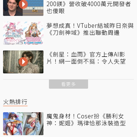
200鎂》營收破4000萬元開發者
也傻眼
夢想成真！VTuber結城昨日奈與
《刀劍神域》推出聯動周邊
《劍星：血雨》官方上傳AI影
片！網一面倒不挺：令人失望
看更多
火熱排行
魔鬼身材！Coser扮《勝利女
神：妮姬》瑪律恰那泳裝造型