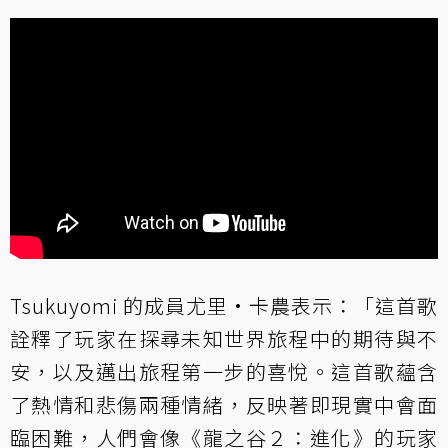
Tsukuyomi 的成員尤里·卡農表示：「這首歌
詮釋了玩家在探尋未知世界旅程中的期待與不
安，以及邁出旅程第一步的喜悅。這首歌蘊含
了熱情和悲傷兩種情緒，反映著即現實中會面
臨困難，人們會像《龍之谷２：進化》的玩家