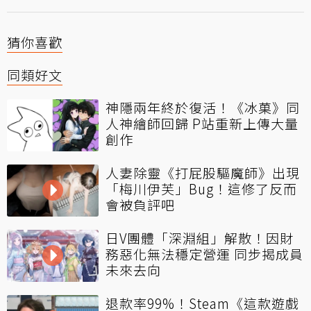
猜你喜歡
同類好文
神隱兩年終於復活！《冰菓》同
人神繪師回歸 P站重新上傳大量
創作
人妻除靈《打屁股驅魔師》出現
「梅川伊芙」Bug！這修了反而
會被負評吧
日V團體「深淵組」解散！因財
務惡化無法穩定營運 同步揭成員
未來去向
退款率99%！Steam《這款遊戲