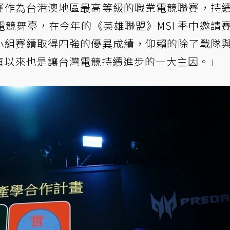
聯賽作為台港澳地區最高等級的職業電競聯賽，持
競舞臺，在今年的《英雄聯盟》MSI 季中邀請
的小組賽績取得四強的優異成績，仰賴的除了戰隊
直以來也是讓台灣電競持續進步的一大主因。」