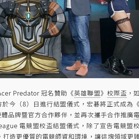
er Predator 冠名贊助《
英雄聯盟
》
校際盃
，
方於今（8）日進行結盟儀式，宏碁將正式成為
指定硬體品牌暨官方合作夥伴，並再次攜手合作推廣
r League 電競盟校盃結盟儀式，除了宣告電競盟
，打造更優質的電競師資和環境，讓這塊領域更