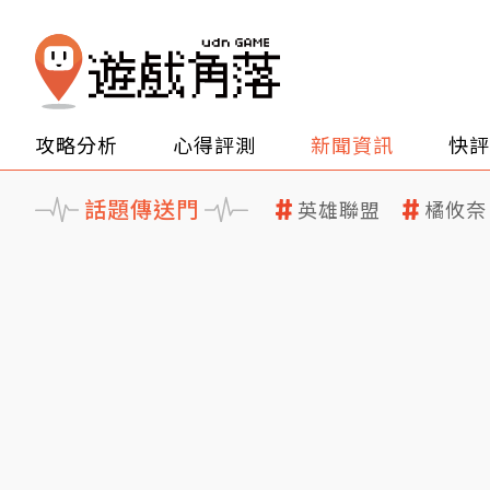
攻略分析
心得評測
新聞資訊
快評
話題傳送門
英雄聯盟
橘攸奈