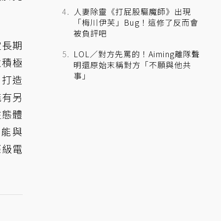
人妻除靈《打屁股驅魔師》出現
「梅川伊芙」Bug！這修了反而會
被負評吧
定長期
LOL／對方先罵的！Aiming離隊聲
並積極
明還原始末稱對方「不願與他共
事」
，打造
能有另
生態體
興能與
際級電