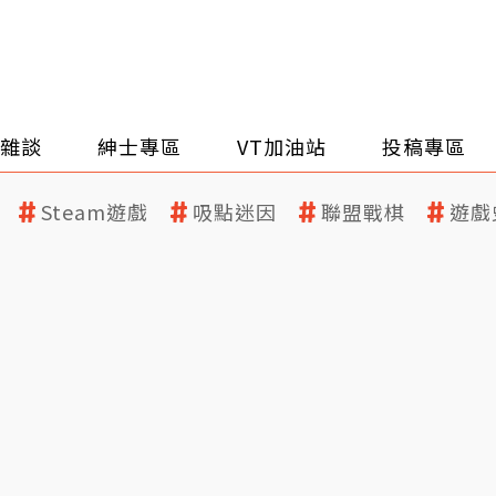
雜談
紳士專區
VT加油站
投稿專區
Steam遊戲
吸點迷因
聯盟戰棋
遊戲