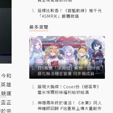
這樣比較香！《碧藍航線》推千元
「ASMR米」飯糰掀議
最多瀏覽
日V團體「深淵組」解散！因財務
惡化無法穩定營運 同步揭成員未
如今和
來去向
《英雄
展現大胸襟！Coser扮《絕區零》
蕾米埃爾粉絲福利給好給滿
電競
運
校盃正
神隱兩年終於復活！《冰菓》同人
神繪師回歸 P站重新上傳大量創作
臻於完