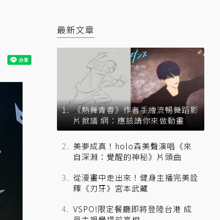
最新文章
《熱舞青春》作者手繪流暢舞蹈影
片掀議 網：應該請你來做動畫
美夢成真！holo森美聲演唱《來
自深淵：覺醒的神秘》片頭曲
從漫畫中走出來！健身主播完美詮
釋《刃牙》宮本武藏
VSPO!限定餐廳即將登陸台港 成
員主視覺提前亮相