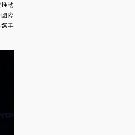
續推動
賽國際
與選手