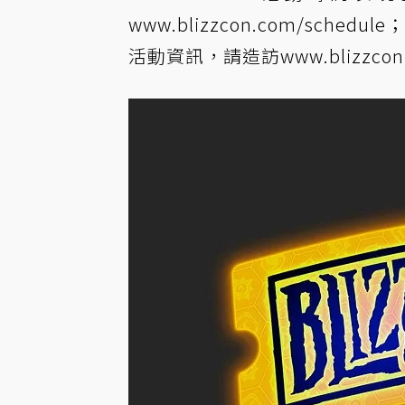
www.blizzcon.com/schedule
；
活動資訊，請造訪
www.blizzco