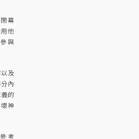
的閉幕
團用他
參與
容以及
部分內
意義的
破壞神
請參考