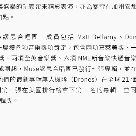
襄盛舉的玩家帶來精彩表演，亦為暴雪在加州安
句點。
合唱團—成員包括 Matt Bellamy、Domi
enholme—屢獲各項音樂獎項肯定，包含兩項葛萊美獎、
獎、兩項全英音樂獎、六項 NME新音樂快遞音
4 年成團起，Muse謬思合唱團已發行七張專輯，並
們的最新專輯無人機隊（Drones）在全球 21 
們第一張在美國排行榜拿下第 1 名的專輯—並
專輯獎。