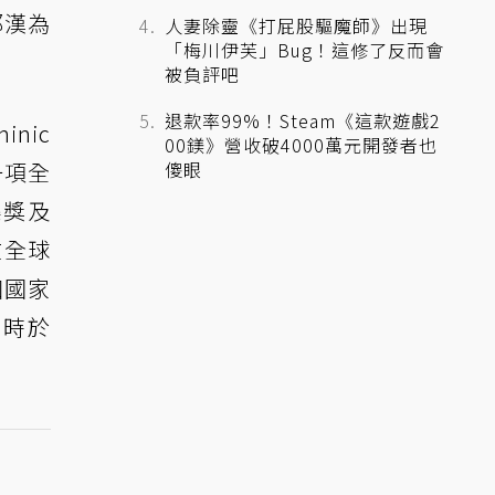
那漢為
人妻除靈《打屁股驅魔師》出現
「梅川伊芙」Bug！這修了反而會
被負評吧
退款率99%！Steam《這款遊戲2
nic
00鎂》營收破4000萬元開發者也
傻眼
一項全
樂獎及
在全球
個國家
同時於