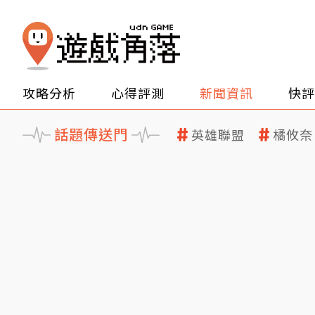
攻略分析
心得評測
新聞資訊
快評
話題傳送門
英雄聯盟
橘攸奈