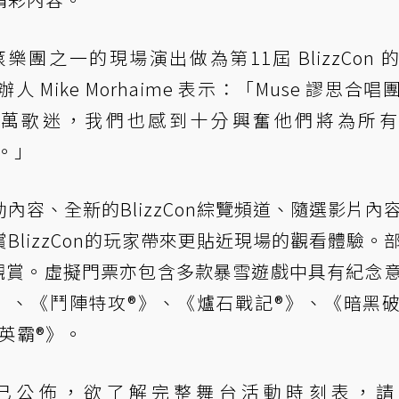
之一的現場演出做為第11屆 BlizzCon 
Mike Morhaime 表示：「Muse 謬思合唱
萬歌迷，我們也感到十分興奮他們將為所有
出。」
容、全新的BlizzCon綜覽頻道、隨選影片內
lizzCon的玩家帶來更貼近現場的觀看體驗。
觀賞。虛擬門票亦包含多款暴雪遊戲中具有紀念
》、《鬥陣特攻®》、《爐石戰記®》、《暗黑
雪英霸®》。
動時間表現已公佈，欲了解完整舞台活動時刻表，