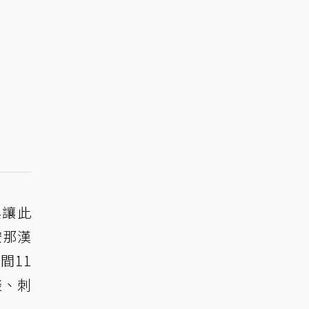
與讓此
安那漢
間11
談、刺