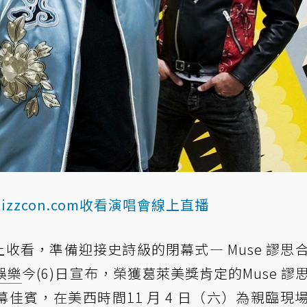
izzcon.com
收看演唱會線上直播
或線上收看，準備迎接史詩級的閉幕式— Muse 謬思
娛樂
今(6)日宣布，榮獲葛萊美獎肯定的Muse 謬
n的閉幕佳賓，在美西時間11 月 4 日（六）為親臨現