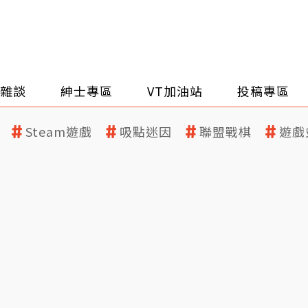
雜談
紳士專區
VT加油站
投稿專區
Steam遊戲
吸點迷因
聯盟戰棋
遊戲