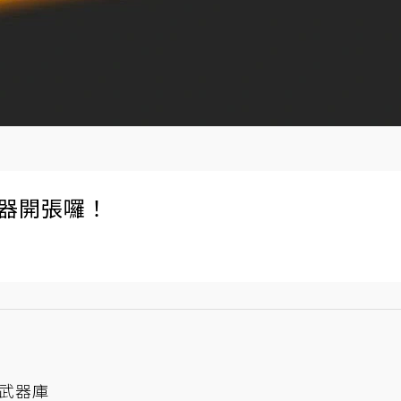
伺服器開張囉！
武器庫