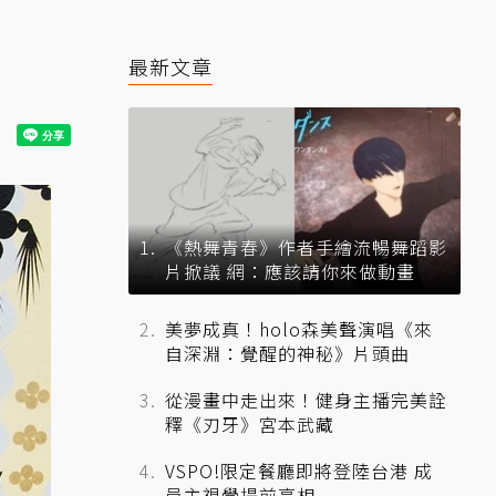
最新文章
《熱舞青春》作者手繪流暢舞蹈影
片掀議 網：應該請你來做動畫
美夢成真！holo森美聲演唱《來
自深淵：覺醒的神秘》片頭曲
從漫畫中走出來！健身主播完美詮
釋《刃牙》宮本武藏
VSPO!限定餐廳即將登陸台港 成
員主視覺提前亮相