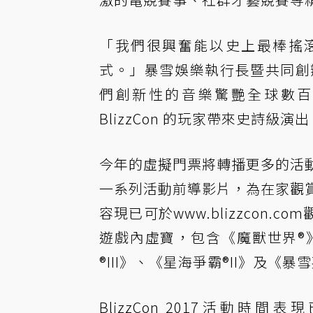
「我們很興奮能以史上最棒搖滾樂團
式。」暴雪娛樂執行長暨共同創辦人 
們創新性的音樂驚艷全球數百
BlizzCon 的玩家帶來史詩級演
今年的虛擬門票將轉播更多的活動內
一系列活動前導影片，為在家觀賞B
容現已可於
www.blizzcon.com
遊戲內虛寶，包含《魔獸世界®
®III》、《星海爭霸®II》及《暴
BlizzCon 2017活