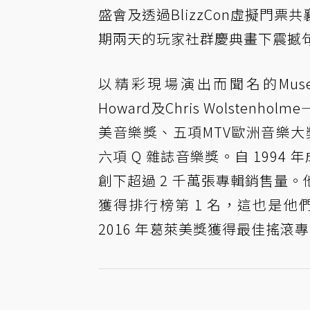
盛會及透過
BlizzCon虛擬門票
共
期兩天的玩家社群慶典畫下震撼
以精彩現場演出而聞名的Muse謬思
Howard及Chris Wolst
美音樂獎、五項MTV歐洲音樂大
六項 Q 雜誌音樂獎。自 199
創下超過 2 千萬張專輯銷售量。他
獲得排行榜第 1 名，這也是他
2016 年葛萊美獎獲得最佳搖滾