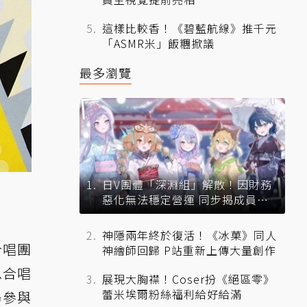
這樣比較香！《碧藍航線》推千元
「ASMR米」飯糰掀議
最多瀏覽
日V團體「深淵組」解散！因財務
惡化無法穩定營運 同步揭成員未
來去向
神隱兩年終於復活！《冰菓》同人
合唱團
神繪師回歸 P站重新上傳大量創作
思合唱
展現大胸襟！Coser扮《絕區零》
蕾米埃爾粉絲福利給好給滿
場參與