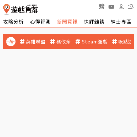
攻略分析
心得評測
新聞資訊
快評雜談
紳士專區
英雄聯盟
橘攸奈
Steam遊戲
吸點迷