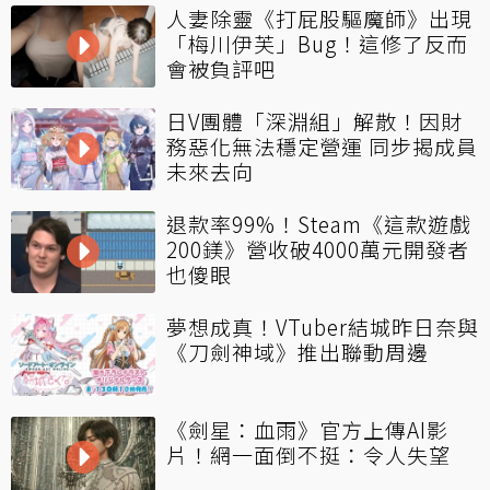
人妻除靈《打屁股驅魔師》出現
「梅川伊芙」Bug！這修了反而
會被負評吧
日V團體「深淵組」解散！因財
務惡化無法穩定營運 同步揭成員
未來去向
退款率99%！Steam《這款遊戲
200鎂》營收破4000萬元開發者
也傻眼
夢想成真！VTuber結城昨日奈與
《刀劍神域》推出聯動周邊
《劍星：血雨》官方上傳AI影
片！網一面倒不挺：令人失望