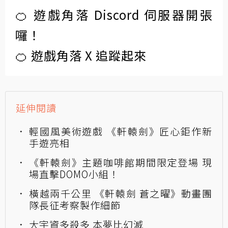
🍊 遊戲角落 Discord 伺服器開張
囉！
🍊 遊戲角落 X 追蹤起來
延伸閱讀
輕國風美術遊戲 《軒轅劍》匠心鉅作新
手遊亮相
《軒轅劍》主題咖啡館期間限定登場 現
場直擊DOMO小組！
橫越兩千公里 《軒轅劍 蒼之曜》動畫團
隊長征考察製作細節
大宇資多殺多 本夢比幻滅