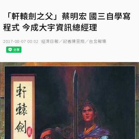
「軒轅劍之父」蔡明宏 國三自學寫
程式 今成大宇資訊總經理
2017-08-07 00:02
經濟日報／記者陳昱翔／台北報導