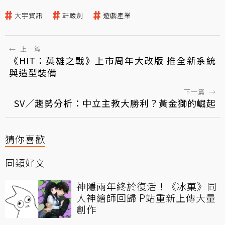
大宇資訊
軒轅劍
遊戲產業
←
上一篇
《HIT：英雄之戰》上市周年大改版 推全新系統
與造型裝備
下一篇
→
SV／趨勢分析：中立主教大勝利？黃金獅的崛起
猜你喜歡
同類好文
神隱兩年終於復活！《冰菓》同
人神繪師回歸 P站重新上傳大量
創作