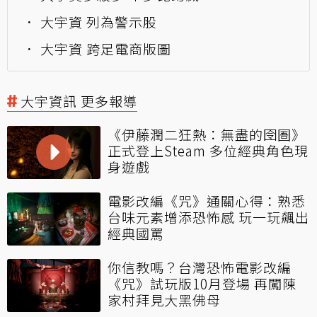
大宇資 列為警示股
大宇資 跨足電商版圖
大宇資訊 更多報導
《伊藤潤二狂熱：無盡的囹圄》
正式登上Steam 多位經典角色現
身遊戲
電影改編《咒》通關心得：熟悉
台味元素增添恐怖感 玩一玩飆出
經典國罵
你信教嗎？台灣恐怖電影改編
《咒》試玩版10月登場 再闖陳
家村拜見大黑佛母