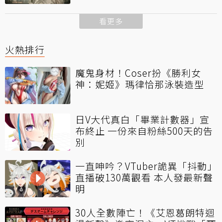
看更多
火熱排行
魔鬼身材！Coser扮《勝利女
神：妮姬》瑪律恰那泳裝造型
日V大代真白「畢業計數器」宣
布終止 一份來自粉絲500天的告
別
一直呻吟？VTuber詭異「抖動」
直播破130萬觀看 本人發最新聲
明
30人全數陣亡！《艾恩葛朗特迴