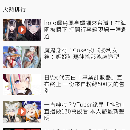
火熱排行
holo儒烏風亭螺鈿來台灣！在海
關被攔下 打開行李箱現場一陣尷
尬
魔鬼身材！Coser扮《勝利女
神：妮姬》瑪律恰那泳裝造型
日V大代真白「畢業計數器」宣
布終止 一份來自粉絲500天的告
別
一直呻吟？VTuber詭異「抖動」
直播破130萬觀看 本人發最新聲
明