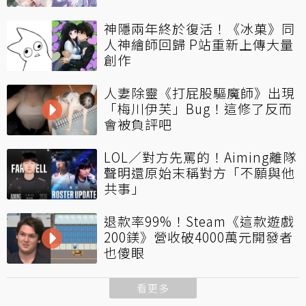
神隱兩年終於復活！《冰菓》同
人神繪師回歸 P站重新上傳大量
創作
人妻除靈《打屁股驅魔師》出現
「梅川伊芙」Bug！這修了反而
會被負評吧
LOL／對方先罵的！Aiming離隊
聲明還原始末稱對方「不願與他
共事」
退款率99%！Steam《這款遊戲
200鎂》營收破4000萬元開發者
也傻眼
看更多