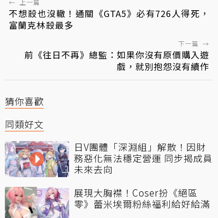
←
上一篇
不想殺也沒轍！通關《GTA5》必有726人得死，
富蘭克林殺最多
下一篇
→
前《往日不再》總監：如果你沒有原價購入遊
戲，就別抱怨沒有續作
猜你喜歡
同類好文
日V團體「深淵組」解散！因財
務惡化無法穩定營運 同步揭成員
未來去向
展現大胸襟！Coser扮《絕區
零》蕾米埃爾粉絲福利給好給滿