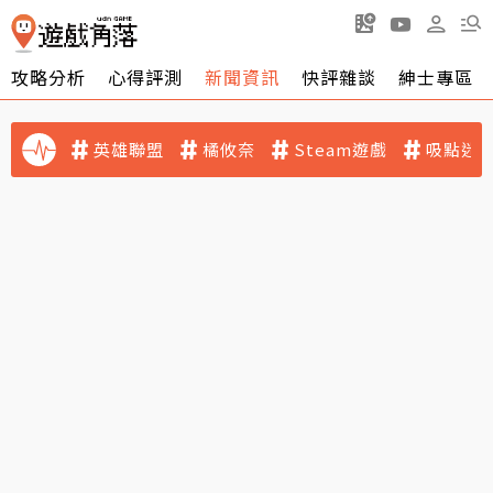
攻略分析
心得評測
新聞資訊
快評雜談
紳士專區
英雄聯盟
橘攸奈
Steam遊戲
吸點迷