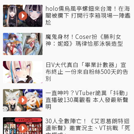
holo儒烏風亭螺鈿來台灣！在海
關被攔下 打開行李箱現場一陣尷
尬
魔鬼身材！Coser扮《勝利女
神：妮姬》瑪律恰那泳裝造型
日V大代真白「畢業計數器」宣
布終止 一份來自粉絲500天的告
別
一直呻吟？VTuber詭異「抖動」
直播破130萬觀看 本人發最新聲
明
30人全數陣亡！《艾恩葛朗特迴
盪新聲》邀實況主、VT挑戰「死