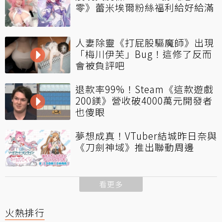
零》蕾米埃爾粉絲福利給好給滿
人妻除靈《打屁股驅魔師》出現
「梅川伊芙」Bug！這修了反而
會被負評吧
退款率99%！Steam《這款遊戲
200鎂》營收破4000萬元開發者
也傻眼
夢想成真！VTuber結城昨日奈與
《刀劍神域》推出聯動周邊
看更多
火熱排行