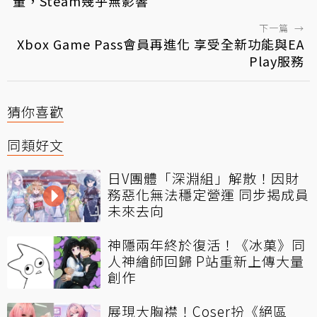
量，Steam幾乎無影響
下一篇
→
Xbox Game Pass會員再進化 享受全新功能與EA
Play服務
猜你喜歡
同類好文
日V團體「深淵組」解散！因財
務惡化無法穩定營運 同步揭成員
未來去向
神隱兩年終於復活！《冰菓》同
人神繪師回歸 P站重新上傳大量
創作
展現大胸襟！Coser扮《絕區