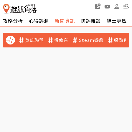
攻略分析
心得評測
新聞資訊
快評雜談
紳士專區
英雄聯盟
橘攸奈
Steam遊戲
吸點迷