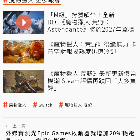
「M級」狩獵解禁！全新
DLC《魔物獵人 荒野：
Ascendance》將於2027年登場
《魔物獵人：荒野》後繼無力 卡
普空財報揭熱度迅速冷卻
《魔物獵人 荒野》最新更新爆當
機潮 Steam評價再跌回「大多負
評」
魔物獵人
Switch
魔物獵人 崛起
←
上一篇
外媒實測光Epic Games啟動器就增加20%耗電