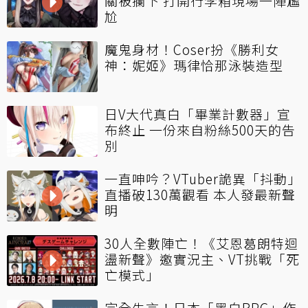
關被攔下 打開行李箱現場一陣尷
尬
魔鬼身材！Coser扮《勝利女
神：妮姬》瑪律恰那泳裝造型
日V大代真白「畢業計數器」宣
布終止 一份來自粉絲500天的告
別
一直呻吟？VTuber詭異「抖動」
直播破130萬觀看 本人發最新聲
明
30人全數陣亡！《艾恩葛朗特迴
盪新聲》邀實況主、VT挑戰「死
亡模式」
完全失言！日本「黑白RPG」作