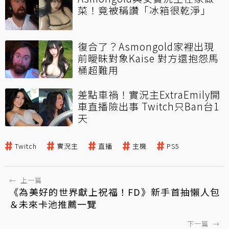
菜！竟被稱讚「冰箱很乾淨」
復合了？Asmongold家裡出現
前曖昧對象Kaise 對方還抱怨馬
桶超難用
差點車禍！實況主ExtraEmily開
車直播險出事 Twitch只Ban台1
天
Twitch
實況主
直播
主機
PS5
←
上一篇
《為美好的世界獻上祝福！FD》新手首抽懶人包
＆未來卡池推薦一覽
下一篇
→