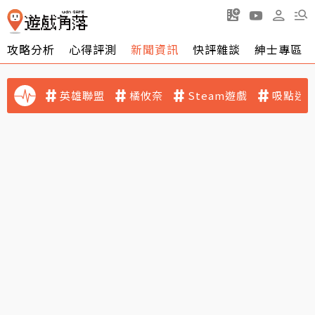
攻略分析
心得評測
新聞資訊
快評雜談
紳士專區
英雄聯盟
橘攸奈
Steam遊戲
吸點迷