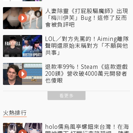
人妻除靈《打屁股驅魔師》出現
「梅川伊芙」Bug！這修了反而
會被負評吧
LOL／對方先罵的！Aiming離隊
聲明還原始末稱對方「不願與他
共事」
退款率99%！Steam《這款遊戲
200鎂》營收破4000萬元開發者
也傻眼
看更多
火熱排行
holo儒烏風亭螺鈿來台灣！在海