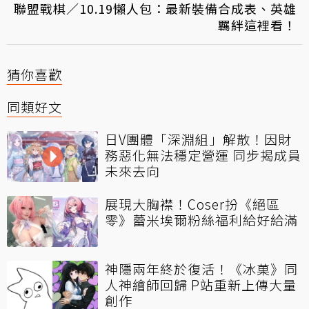
聯盟戰棋／10.19懶人包：最新裝備合成表、英雄
羈絆這裡看！
猜你喜歡
同類好文
日V團體「深淵組」解散！因財
務惡化無法穩定營運 同步揭成員
未來去向
展現大胸襟！Coser扮《絕區
零》蕾米埃爾粉絲福利給好給滿
神隱兩年終於復活！《冰菓》同
人神繪師回歸 P站重新上傳大量
創作