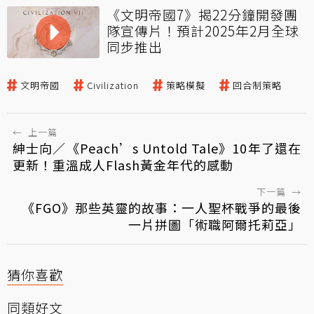
《文明帝國7》揭22分鐘開發團
隊宣傳片！預計2025年2月全球
同步推出
文明帝國
Civilization
策略模擬
回合制策略
←
上一篇
紳士向／《Peach’s Untold Tale》10年了還在
更新！重溫成人Flash黃金年代的感動
下一篇
→
《FGO》那些英靈的故事：一人聖杯戰爭的最後
一片拼圖「術職阿爾托莉亞」
猜你喜歡
同類好文