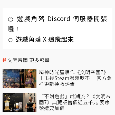
🍊 遊戲角落 Discord 伺服器開張
囉！
🍊 遊戲角落 X 追蹤起來
文明帝國 更多報導
精神時光屋續作《文明帝國7》
上市後Steam獲褒貶不一 官方急
推更新挽救評價
「不附遊戲」成潮流？《文明帝
國7》典藏版售價近五千元 要序
號還要加價