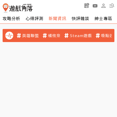
攻略分析
心得評測
新聞資訊
快評雜談
紳士專區
英雄聯盟
橘攸奈
Steam遊戲
吸點迷