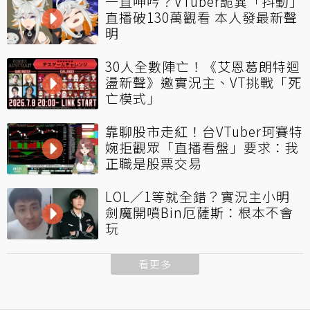
一直呻吟？VTuber詭異「抖動」
直播破130萬觀看 本人發最新聲
明
30人全數陣亡！《艾恩葛朗特迴
盪新聲》邀實況主、VT挑戰「死
亡模式」
靠聊股市走紅！台VTuber珂賽特
婉拒觀眾「直播看盤」要求：我
正職是股票交易
LOL／1等就全錯？實況主小明
劍魔開噴Bin厄薩斯：根本不會
玩
看更多