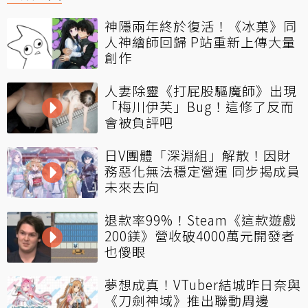
神隱兩年終於復活！《冰菓》同
人神繪師回歸 P站重新上傳大量
創作
人妻除靈《打屁股驅魔師》出現
「梅川伊芙」Bug！這修了反而
會被負評吧
日V團體「深淵組」解散！因財
務惡化無法穩定營運 同步揭成員
未來去向
退款率99%！Steam《這款遊戲
200鎂》營收破4000萬元開發者
也傻眼
夢想成真！VTuber結城昨日奈與
《刀劍神域》推出聯動周邊