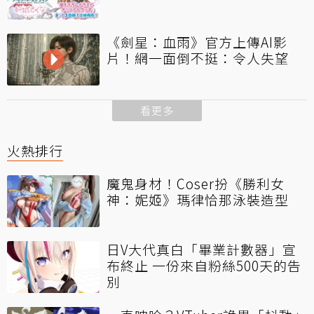
《劍星：血雨》官方上傳AI影
片！網一面倒不挺：令人失望
看更多
火熱排行
魔鬼身材！Coser扮《勝利女
神：妮姬》瑪律恰那泳裝造型
日V大代真白「畢業計數器」宣
布終止 一份來自粉絲500天的告
別