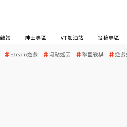
雜談
紳士專區
VT加油站
投稿專區
Steam遊戲
吸點迷因
聯盟戰棋
遊戲