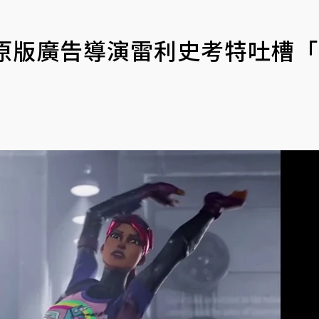
短片 原版廣告導演雷利史考特吐槽