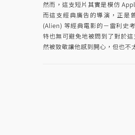
然而，這支短片其實是模仿 App
而這支經典廣告的導演，正是曾經執
(Alien) 等經典電影的－雷利史考特 (
特也無可避免地被問到了對於這支
然被致敬讓他感到開心，但也不