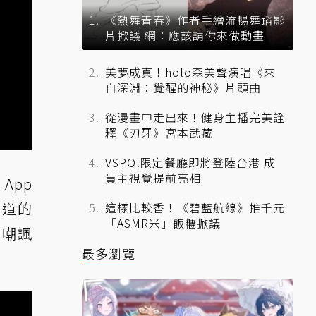
《熱舞青春》作者手繪流暢舞蹈影
片掀議 網：應該請你來做動畫
美夢成真！holo森美聲演唱《來
自深淵：覺醒的神秘》片頭曲
從漫畫中走出來！健身主播完美詮
釋《刃牙》宮本武藏
VSPO!限定餐廳即將登陸台港 成
員主視覺提前亮相
App
知道的
這樣比較香！《碧藍航線》推千元
「ASMR米」飯糰掀議
支嘲諷
最多瀏覽