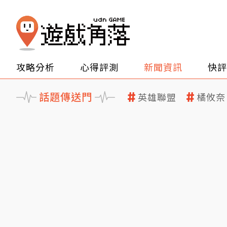
攻略分析
心得評測
新聞資訊
快評
話題傳送門
英雄聯盟
橘攸奈