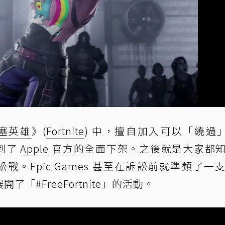
塞英雄
》(
Fortnite
) 中，擅自加入可以「繞過」
遭到了
Apple
官方的全面下架。之後就是大家都
間的訴訟戰。Epic Games 甚至在訴訟前就準類了一
了「#FreeFortnite」的活動。