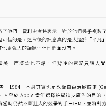
絡了他們」雷利史考特表示「對於他們幾乎複製
但可惜的是，這背後的訊息真的是太過於「平凡
其他更強大的議題…但他們並沒有。」
精美，而概念也不錯，但背後的意涵只讓人覺
1984」本身其實也是改編自喬治歐威爾 (Geo
984》。至於 Apple 當年選擇拍攝這支廣告的目的
抗當時仍然不斷壯大的競爭對手－IBM，並將對