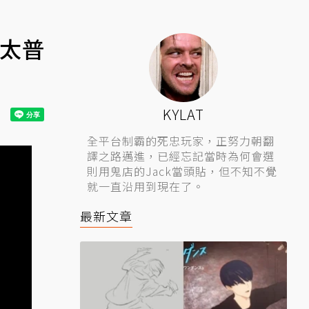
「太普
KYLAT
全平台制霸的死忠玩家，正努力朝翻
譯之路邁進，已經忘記當時為何會選
則用鬼店的Jack當頭貼，但不知不覺
就一直沿用到現在了。
最新文章