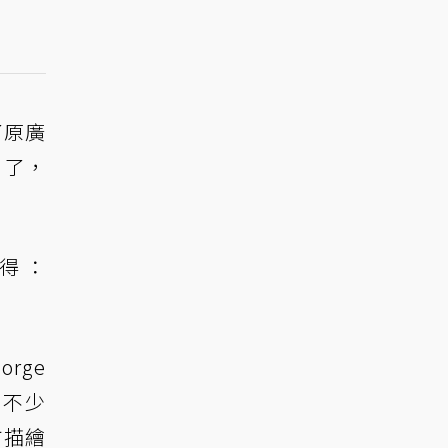
了原廣
」了，
得：
rge
，不少
方描繪