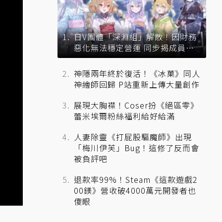
日V團體「深淵組」解散！因財務
惡化無法穩定營運 同步揭成員未
來去向
神隱兩年終於復活！《冰菓》同人
神繪師回歸 P站重新上傳大量創作
展現大胸襟！Coser扮《絕區零》
蕾米埃爾粉絲福利給好給滿
人妻除靈《打屁股驅魔師》出現
「梅川伊芙」Bug！這修了反而會
被負評吧
退款率99%！Steam《這款遊戲2
00鎂》營收破4000萬元開發者也
傻眼