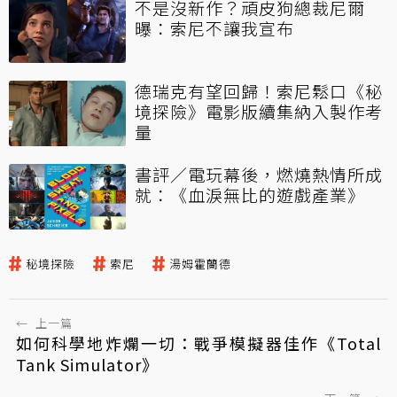
不是沒新作？頑皮狗總裁尼爾
曝：索尼不讓我宣布
德瑞克有望回歸！索尼鬆口《秘
境探險》電影版續集納入製作考
量
書評／電玩幕後，燃燒熱情所成
就：《血淚無比的遊戲產業》
秘境探險
索尼
湯姆霍蘭德
←
上一篇
如何科學地炸爛一切：戰爭模擬器佳作《Total
Tank Simulator》