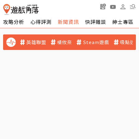
攻略分析
心得評測
新聞資訊
快評雜談
紳士專區
英雄聯盟
橘攸奈
Steam遊戲
吸點迷