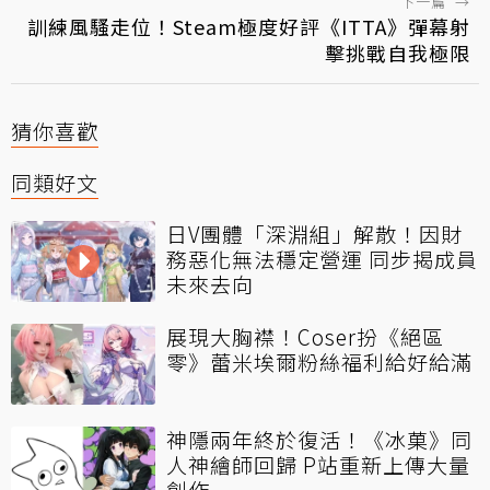
下一篇
→
訓練風騷走位！Steam極度好評《ITTA》彈幕射
擊挑戰自我極限
猜你喜歡
同類好文
日V團體「深淵組」解散！因財
務惡化無法穩定營運 同步揭成員
未來去向
展現大胸襟！Coser扮《絕區
零》蕾米埃爾粉絲福利給好給滿
神隱兩年終於復活！《冰菓》同
人神繪師回歸 P站重新上傳大量
創作