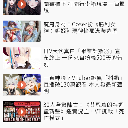
關被攔下 打開行李箱現場一陣尷
尬
魔鬼身材！Coser扮《勝利女
神：妮姬》瑪律恰那泳裝造型
日V大代真白「畢業計數器」宣
布終止 一份來自粉絲500天的告
別
一直呻吟？VTuber詭異「抖動」
直播破130萬觀看 本人發最新聲
明
30人全數陣亡！《艾恩葛朗特迴
盪新聲》邀實況主、VT挑戰「死
亡模式」