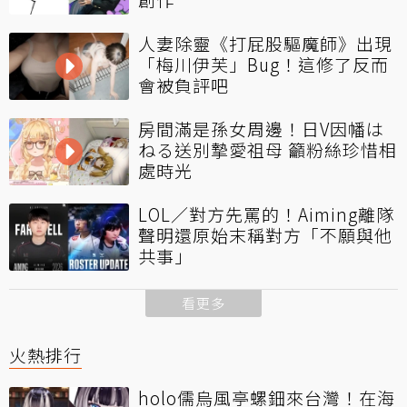
人妻除靈《打屁股驅魔師》出現
「梅川伊芙」Bug！這修了反而
會被負評吧
房間滿是孫女周邊！日V因幡は
ねる送別摯愛祖母 籲粉絲珍惜相
處時光
LOL／對方先罵的！Aiming離隊
聲明還原始末稱對方「不願與他
共事」
看更多
火熱排行
holo儒烏風亭螺鈿來台灣！在海