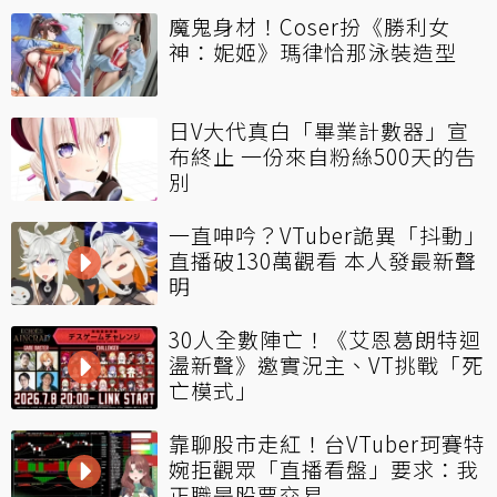
魔鬼身材！Coser扮《勝利女
神：妮姬》瑪律恰那泳裝造型
日V大代真白「畢業計數器」宣
布終止 一份來自粉絲500天的告
別
一直呻吟？VTuber詭異「抖動」
直播破130萬觀看 本人發最新聲
明
30人全數陣亡！《艾恩葛朗特迴
盪新聲》邀實況主、VT挑戰「死
亡模式」
靠聊股市走紅！台VTuber珂賽特
婉拒觀眾「直播看盤」要求：我
正職是股票交易