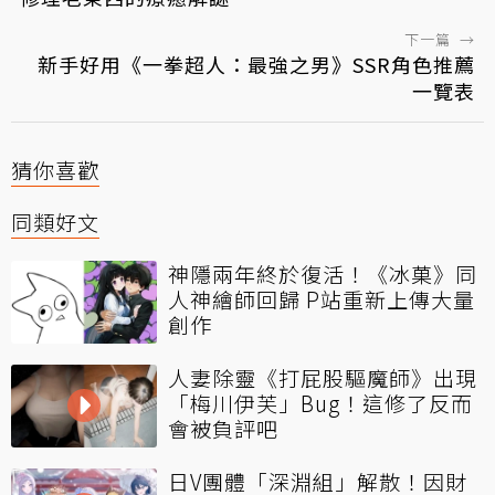
下一篇
→
新手好用《一拳超人：最強之男》SSR角色推薦
一覽表
猜你喜歡
同類好文
神隱兩年終於復活！《冰菓》同
人神繪師回歸 P站重新上傳大量
創作
人妻除靈《打屁股驅魔師》出現
「梅川伊芙」Bug！這修了反而
會被負評吧
日V團體「深淵組」解散！因財