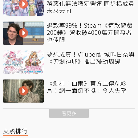
務惡化無法穩定營運 同步揭成員
未來去向
退款率99%！Steam《這款遊戲
200鎂》營收破4000萬元開發者
也傻眼
夢想成真！VTuber結城昨日奈與
《刀劍神域》推出聯動周邊
《劍星：血雨》官方上傳AI影
片！網一面倒不挺：令人失望
看更多
火熱排行