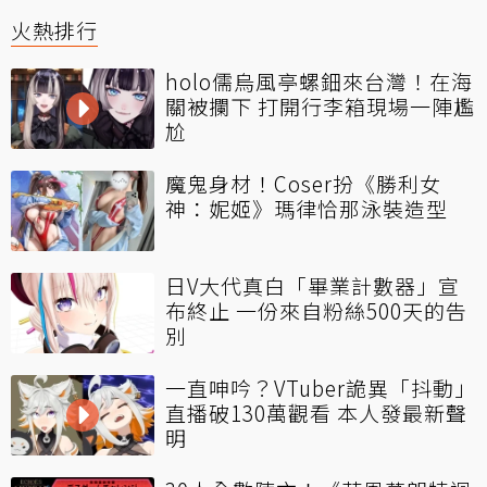
火熱排行
holo儒烏風亭螺鈿來台灣！在海
關被攔下 打開行李箱現場一陣尷
尬
魔鬼身材！Coser扮《勝利女
神：妮姬》瑪律恰那泳裝造型
日V大代真白「畢業計數器」宣
布終止 一份來自粉絲500天的告
別
一直呻吟？VTuber詭異「抖動」
直播破130萬觀看 本人發最新聲
明