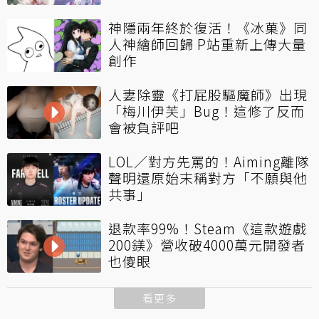
神隱兩年終於復活！《冰菓》同
人神繪師回歸 P站重新上傳大量
創作
人妻除靈《打屁股驅魔師》出現
「梅川伊芙」Bug！這修了反而
會被負評吧
LOL／對方先罵的！Aiming離隊
聲明還原始末稱對方「不願與他
共事」
退款率99%！Steam《這款遊戲
200鎂》營收破4000萬元開發者
也傻眼
看更多