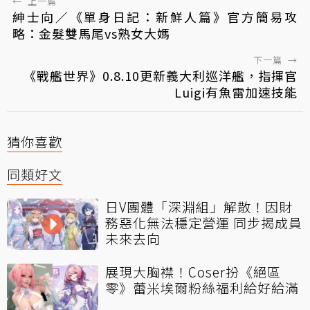
←
上一篇
紳士向／《單身日記：新鮮人篇》官方簡易攻
略：金髮雙馬尾vs熟女大媽
下一篇
→
《戰艦世界》0.8.10更新義大利巡洋艦，指揮官
Luigi有魚雷加速技能
猜你喜歡
同類好文
日V團體「深淵組」解散！因財
務惡化無法穩定營運 同步揭成員
未來去向
展現大胸襟！Coser扮《絕區
零》蕾米埃爾粉絲福利給好給滿