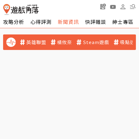
攻略分析
心得評測
新聞資訊
快評雜談
紳士專區
英雄聯盟
橘攸奈
Steam遊戲
吸點迷