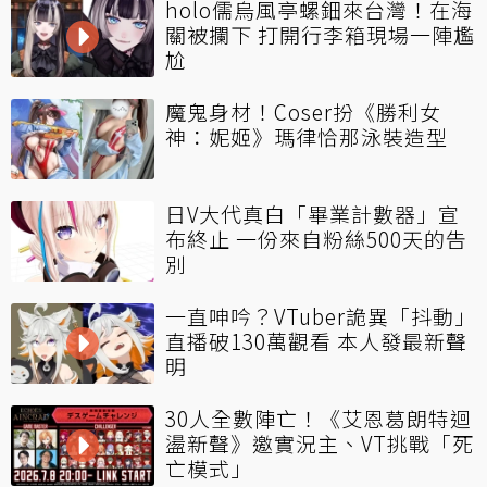
holo儒烏風亭螺鈿來台灣！在海
關被攔下 打開行李箱現場一陣尷
尬
魔鬼身材！Coser扮《勝利女
神：妮姬》瑪律恰那泳裝造型
日V大代真白「畢業計數器」宣
布終止 一份來自粉絲500天的告
別
一直呻吟？VTuber詭異「抖動」
直播破130萬觀看 本人發最新聲
明
30人全數陣亡！《艾恩葛朗特迴
盪新聲》邀實況主、VT挑戰「死
亡模式」