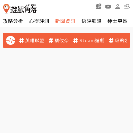
攻略分析
心得評測
新聞資訊
快評雜談
紳士專區
英雄聯盟
橘攸奈
Steam遊戲
吸點迷