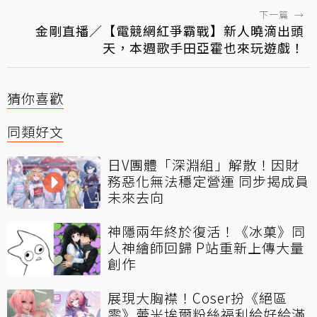
下一篇
→
金剛直播／【電競網紅爭霸戰】新人曉滴出頭
天，本週歌手田亞霍也來玩遊戲！
猜你喜歡
同類好文
日V團體「深淵組」解散！因財
務惡化無法穩定營運 同步揭成員
未來去向
神隱兩年終於復活！《冰菓》同
人神繪師回歸 P站重新上傳大量
創作
展現大胸襟！Coser扮《絕區
零》蕾米埃爾粉絲福利給好給滿