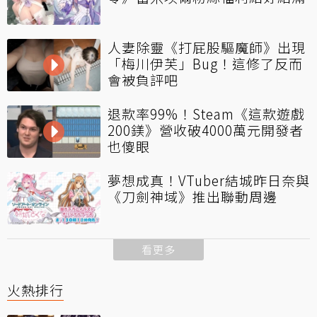
人妻除靈《打屁股驅魔師》出現
「梅川伊芙」Bug！這修了反而
會被負評吧
退款率99%！Steam《這款遊戲
200鎂》營收破4000萬元開發者
也傻眼
夢想成真！VTuber結城昨日奈與
《刀劍神域》推出聯動周邊
看更多
火熱排行