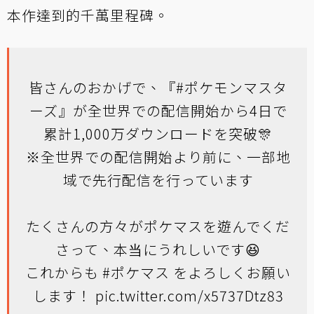
本作達到的千萬里程碑。
皆さんのおかげで、『
#ポケモンマスタ
ーズ
』が全世界での配信開始から4日で
累計1,000万ダウンロードを突破🎊
※全世界での配信開始より前に、一部地
域で先行配信を行っています
たくさんの方々がポケマスを遊んでくだ
さって、本当にうれしいです😆
これからも
#ポケマス
をよろしくお願い
します！
pic.twitter.com/x5737Dtz83