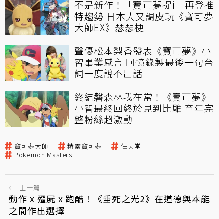
不是新作！「寶可夢捉i」再登推
特趨勢 日本人又調皮玩《寶可夢
大師EX》瑟瑟梗
聲優松本梨香發表《寶可夢》小
智畢業感言 回憶錄製最後一句台
詞一度說不出話
終結磐森林我在常！《寶可夢》
小智最終回終於見到比雕 童年完
整粉絲超激動
寶可夢大師
精靈寶可夢
任天堂
Pokemon Masters
←
上一篇
動作 x 殭屍 x 跑酷！《垂死之光2》在道德與本能
之間作出選擇