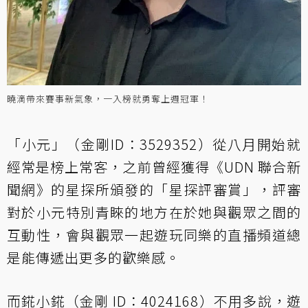
曉滴帶來賽事新氣象，一入榜就勇奪上週冠軍！
「小元」（金剛ID：3529352）從八月開始就
經常是榜上常客，之前曾經獲得《UDN 聯合新
聞網》的星探所頒發的「星探評審賞」，評審
對於小元特別青睞的地方在於她與觀眾之間的
互動性，會與觀眾一起遊玩同樂的直播頻道總
是能傳遞出更多的歡樂感。
而錵小錵（金剛 ID：4024168）不用多說，遊