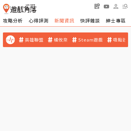
攻略分析
心得評測
新聞資訊
快評雜談
紳士專區
英雄聯盟
橘攸奈
Steam遊戲
吸點迷