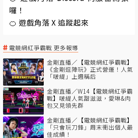
囉！
🍊 遊戲角落 X 追蹤起來
電競網紅爭霸戰 更多報導
金剛直播／【電競網紅爭霸戰】
《金剛逗陣玩》正式營運！人氣
「啵緹」上週稱后
金剛直播／W14【電競網紅爭霸
戰】啵緹人氣甜滋滋，愛琳&肉
包又見領先群
金剛直播／【電競網紅爭霸戰】
「只會玩刀鋒」周末衝出個人最
佳成績！