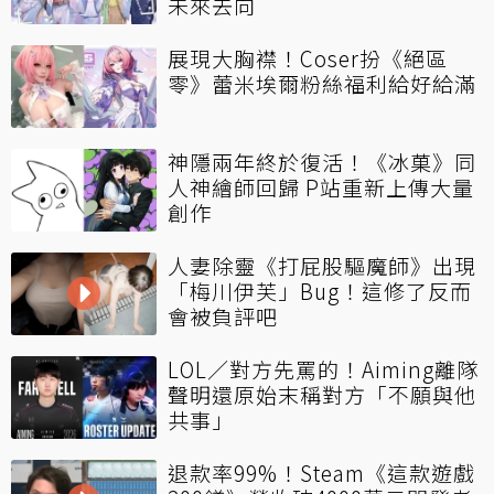
未來去向
展現大胸襟！Coser扮《絕區
零》蕾米埃爾粉絲福利給好給滿
神隱兩年終於復活！《冰菓》同
人神繪師回歸 P站重新上傳大量
創作
人妻除靈《打屁股驅魔師》出現
「梅川伊芙」Bug！這修了反而
會被負評吧
LOL／對方先罵的！Aiming離隊
聲明還原始末稱對方「不願與他
共事」
退款率99%！Steam《這款遊戲