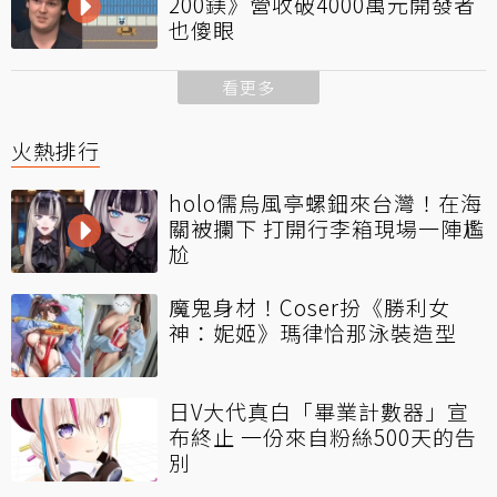
200鎂》營收破4000萬元開發者
也傻眼
看更多
火熱排行
holo儒烏風亭螺鈿來台灣！在海
關被攔下 打開行李箱現場一陣尷
尬
魔鬼身材！Coser扮《勝利女
神：妮姬》瑪律恰那泳裝造型
日V大代真白「畢業計數器」宣
布終止 一份來自粉絲500天的告
別