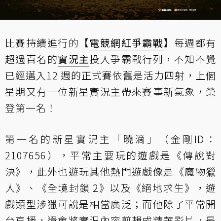
比賽持續進行的【
電競網紅爭霸戰
】每週都有
超過百名的
實況主
投入爭霸戰行列，不知不覺
已經邁入12 週的正式賽依舊是活力四射，上個
星期又有一位新星實況主帶來賽事新氣象，榮
登第一名！
第一名的新星實況主「曉滴」（金剛ID：
2107656），平常主要玩的遊戲是《傳說對
決》，此外也遊玩其他熱門遊戲像是《魔物獵
人》、《全境封鎖 2》以及《絕地求生》，遊
戲類型涉獵可說是相當廣泛；而他除了平常開
台直播，還會將實況內容剪輯成精華影片，最