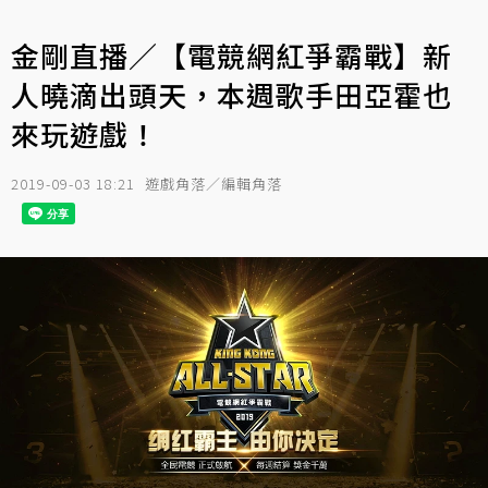
金剛直播／【電競網紅爭霸戰】新
人曉滴出頭天，本週歌手田亞霍也
來玩遊戲！
2019-09-03 18:21
遊戲角落／編輯角落