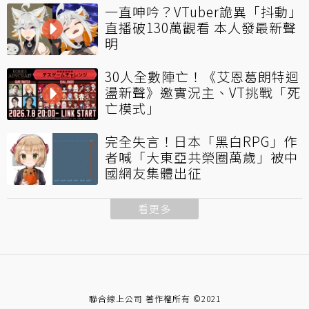
一直呻吟？VTuber詭異「抖動」
直播破130萬觀看 本人發最新聲
明
30人全數陣亡！《艾恩葛朗特迴
盪新聲》邀實況主、VT挑戰「死
亡模式」
完全失言！日本「黑白RPG」作
者喊「大東亞共榮圈萬歲」被中
國網友集體出征
看更多
聯合線上公司 著作權所有 ©2021