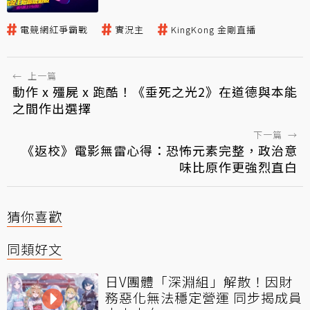
電競網紅爭霸戰
實況主
KingKong 金剛直播
←
上一篇
動作 x 殭屍 x 跑酷！《垂死之光2》在道德與本能
之間作出選擇
下一篇
→
《返校》電影無雷心得：恐怖元素完整，政治意
味比原作更強烈直白
猜你喜歡
同類好文
日V團體「深淵組」解散！因財
務惡化無法穩定營運 同步揭成員