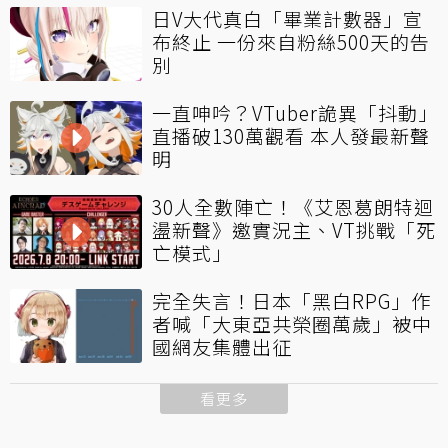
日V大代真白「畢業計數器」宣
布終止 一份來自粉絲500天的告
別
一直呻吟？VTuber詭異「抖動」
直播破130萬觀看 本人發最新聲
明
30人全數陣亡！《艾恩葛朗特迴
盪新聲》邀實況主、VT挑戰「死
亡模式」
完全失言！日本「黑白RPG」作
者喊「大東亞共榮圈萬歲」被中
國網友集體出征
看更多