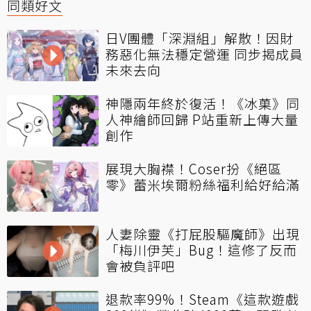
同類好文
日V團體「深淵組」解散！因財
務惡化無法穩定營運 同步揭成員
未來去向
神隱兩年終於復活！《冰菓》同
人神繪師回歸 P站重新上傳大量
創作
展現大胸襟！Coser扮《絕區
零》蕾米埃爾粉絲福利給好給滿
人妻除靈《打屁股驅魔師》出現
「梅川伊芙」Bug！這修了反而
會被負評吧
退款率99%！Steam《這款遊戲