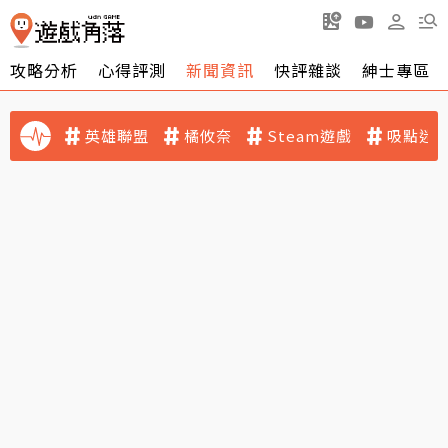
攻略分析
心得評測
新聞資訊
快評雜談
紳士專區
英雄聯盟
橘攸奈
Steam遊戲
吸點迷