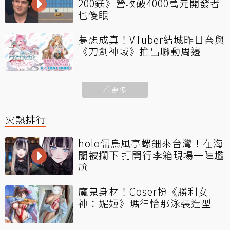
200鎂》營收破4000萬元開發者
也傻眼
夢想成真！VTuber結城昨日奈與
《刀劍神域》推出聯動周邊
看更多
火熱排行
holo儒烏風亭螺鈿來台灣！在海
關被攔下 打開行李箱現場一陣尷
尬
魔鬼身材！Coser扮《勝利女
神：妮姬》瑪律恰那泳裝造型