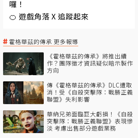
囉！
🍊 遊戲角落 X 追蹤起來
霍格華茲的傳承 更多報導
《霍格華茲的傳承》將推出續
作？團隊徵才資訊疑似暗示製作
方向
傳《霍格華茲的傳承》DLC遭取
消！受《自殺突擊隊：戰勝正義
聯盟》失利影響
華納兄弟面臨巨大虧損！《自殺
突擊隊：戰勝正義聯盟》表現慘
淡 考慮出售部分遊戲業務