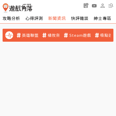
攻略分析
心得評測
新聞資訊
快評雜談
紳士專區
英雄聯盟
橘攸奈
Steam遊戲
吸點迷