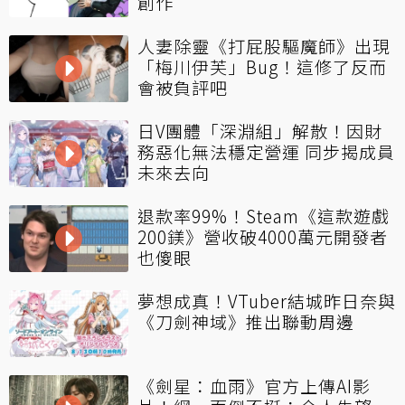
創作
人妻除靈《打屁股驅魔師》出現
「梅川伊芙」Bug！這修了反而
會被負評吧
日V團體「深淵組」解散！因財
務惡化無法穩定營運 同步揭成員
未來去向
退款率99%！Steam《這款遊戲
200鎂》營收破4000萬元開發者
也傻眼
夢想成真！VTuber結城昨日奈與
《刀劍神域》推出聯動周邊
《劍星：血雨》官方上傳AI影