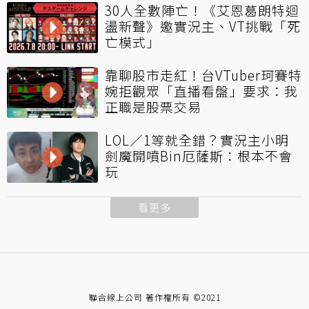
30人全數陣亡！《艾恩葛朗特迴
盪新聲》邀實況主、VT挑戰「死
亡模式」
靠聊股市走紅！台VTuber珂賽特
婉拒觀眾「直播看盤」要求：我
正職是股票交易
LOL／1等就全錯？實況主小明
劍魔開噴Bin厄薩斯：根本不會
玩
看更多
聯合線上公司 著作權所有 ©2021