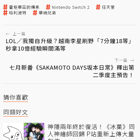
霍格華茲的傳承
Nintendo Switch 2
任天堂
哈利波特
華納兄弟
←
上一篇
LOL／我獨自升級？越南李星刷野「7分鐘18等」
秒拿10億經驗瞬間滿等
下一篇
→
七月新番《SAKAMOTO DAYS坂本日常》釋出第
二季度主預告！
猜你喜歡
同類好文
神隱兩年終於復活！《冰菓》同
人神繪師回歸 P站重新上傳大量