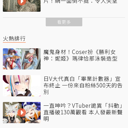
片！網一面倒不挺：令人失望
看更多
火熱排行
魔鬼身材！Coser扮《勝利女
神：妮姬》瑪律恰那泳裝造型
日V大代真白「畢業計數器」宣
布終止 一份來自粉絲500天的告
別
一直呻吟？VTuber詭異「抖動」
直播破130萬觀看 本人發最新聲
明